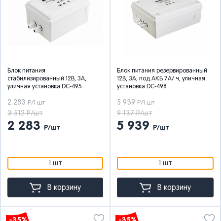
Блок питания
Блок питания резервированный
стабилизированный 12В, 3А,
12В, 3А, под АКБ 7А/ ч, уличная
уличная установка DC-495
установка DC-498
2 283
5 939
Р/1 шт
Р/1 шт
3 512 Р/шт
9 137 Р/шт
2 283
5 939
Р/шт
Р/шт
1 шт
1 шт
В корзину
В корзину
-35%
-35%