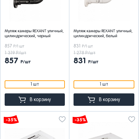
Муляж камеры REXANT уличный,
Муляж камеры REXANT уличный,
цилиндрический, черный
цилиндрический, белый
857
831
Р/1 шт
Р/1 шт
1 319 Р/шт
1 278 Р/шт
857
831
Р/шт
Р/шт
1 шт
1 шт
В корзину
В корзину
-35%
-35%