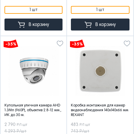
1 шт
1 шт
В корзину
В корзину
-35%
-35%
Купольная уличная камера AHD
Коробка монтажная для камер
1.3Мп (960P), объектив 2.8-12 мм.,
видеонаблюдения 140х140х66 мм
ИК до 30 м.
REXANT
2 790
483
Р/1 шт
Р/1 шт
4 293 Р/шт
743 Р/шт