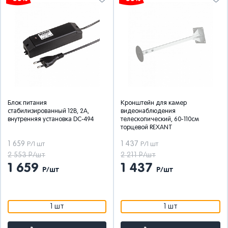
Блок питания
Кронштейн для камер
стабилизированный 12В, 2А,
видеонаблюдения
внутренняя установка DC-494
телескопический, 60-110см
торцевой REXANT
1 659
1 437
Р/1 шт
Р/1 шт
2 553 Р/шт
2 211 Р/шт
1 659
1 437
Р/шт
Р/шт
1 шт
1 шт