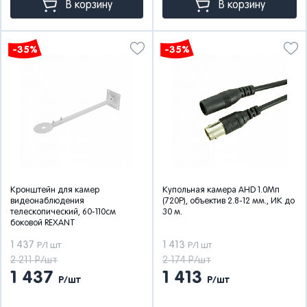
В корзину
В корзину
-35%
-35%
Кронштейн для камер
Купольная камера AHD 1.0Мп
видеонаблюдения
(720P), объектив 2.8-12 мм., ИК до
телескопический, 60-110см
30 м.
боковой REXANT
1 437
1 413
Р/1 шт
Р/1 шт
2 211 Р/шт
2 174 Р/шт
1 437
1 413
Р/шт
Р/шт