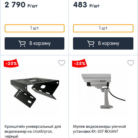
2 790
483
Р/шт
Р/шт
1 шт
1 шт
В корзину
В корзину
-35%
-35%
Кронштейн универсальный для
Муляж видеокамеры уличной
видеокамер на столб/угол,
установки RX-307 REXANT
черный