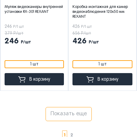
Муляж видеокамеры внутренней
Коробка монтажная для камер
установки RX-301 REXANT
видеонаблюдения 120х50 мм
REXANT
246
426
Р/1 шт
Р/1 шт
379 Р/шт
656 Р/шт
246
426
Р/шт
Р/шт
1 шт
1 шт
В корзину
В корзину
Показать еще
1
2