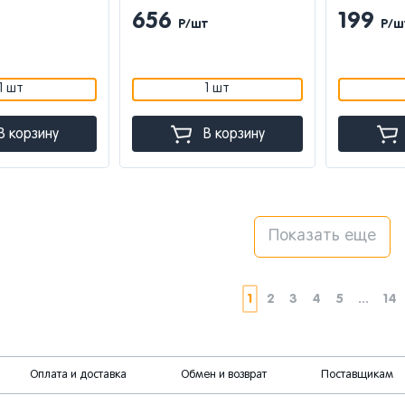
656
199
Р/шт
Р/ш
1 шт
1 шт
В корзину
В корзину
Показать еще
1
2
3
4
5
...
14
Оплата и доставка
Обмен и возврат
Поставщикам