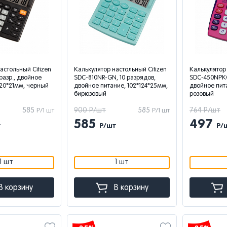
астольный Citizen
Калькулятор настольный Citizen
Калькулятор 
разр., двойное
SDC-810NR-GN, 10 разрядов,
SDC-450NPKC
120*21мм, черный
двойное питание, 102*124*25мм,
двойное пит
бирюзовый
розовый
585
900 Р/шт
585
764 Р/шт
Р/1 шт
Р/1 шт
585
497
т
Р/шт
Р/
1 шт
1 шт
В корзину
В корзину