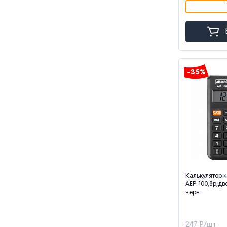
-35%
Калькулятор к
AEP-100,8р,дв
черн
247 Р/шт