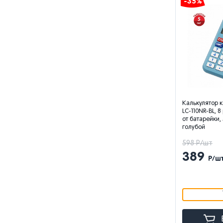
-35%
Калькулятор к
LC-110NR-BL, 
от батарейки,
голубой
598 Р/шт
389
Р/ш