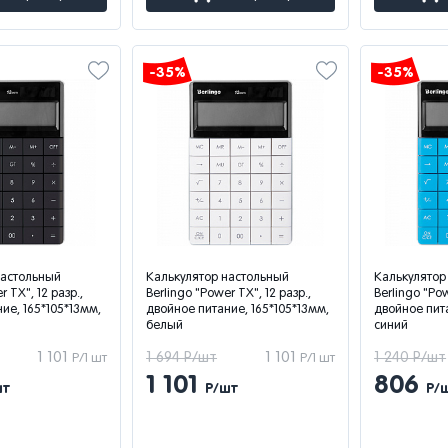
-35%
-35%
настольный
Калькулятор настольный
Калькулятор
r TX", 12 разр.,
Berlingo "Power TX", 12 разр.,
Berlingo "Pow
ие, 165*105*13мм,
двойное питание, 165*105*13мм,
двойное пита
белый
синий
1 101
1 694 Р/шт
1 101
1 240 Р/шт
Р/1 шт
Р/1 шт
1 101
806
шт
Р/шт
Р/