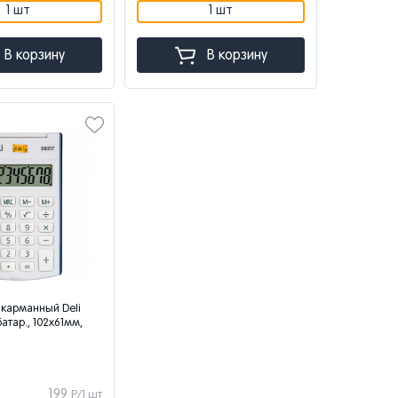
1 шт
1 шт
В корзину
В корзину
 карманный Deli
батар., 102x61мм,
199
Р/1 шт