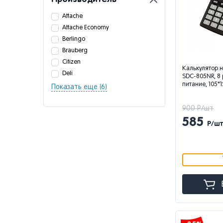
Attache
Attache Economy
Berlingo
Brauberg
Citizen
Калькулятор н
Deli
SDC-805NR, 8 
питание, 105*
Показать еще (6)
900 Р/шт
585
Р/ш