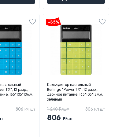
-35%
 настольный
Калькулятор настольный
er TX", 12 разр.,
Berlingo "Power TX", 12 разр.,
ние, 165*105*13мм,
двойное питание, 165*105*13мм,
зеленый
806
1 240 Р/шт
806
Р/1 шт
Р/1 шт
806
шт
Р/шт