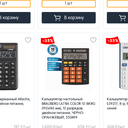
1 шт
1 шт
В корзину
В корзину
-35%
-35%
арманный Attache,
Калькулятор настольный
Калькулятор
ойное питание,
BRAUBERG ULTRA COLOR-12-BKRG
E39217, 8-р, 
(192x143 мм), 12 разрядов,
синий
двойное питание, ЧЕРНО-
ОРАНЖЕВЫЙ, 250499
161
1 009 Р/шт
656
306 Р/шт
Р/1 шт
Р/1 шт