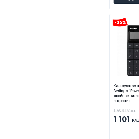
-35%
Калькулятор 
Berlingo "Powe
двойное питан
антрацит
1 694 Р/шт
1 101
Р/