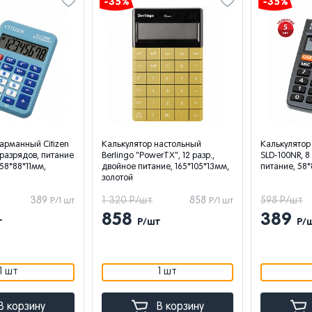
-35%
-35%
арманный Citizen
Калькулятор настольный
Калькулятор
8 разрядов, питание
Berlingo "PowerTX", 12 разр.,
SLD-100NR, 8
 58*88*11мм,
двойное питание, 165*105*13мм,
питание, 58
золотой
389
1 320 Р/шт
858
598 Р/шт
Р/1 шт
Р/1 шт
858
389
т
Р/шт
Р/
1 шт
1 шт
В корзину
В корзину