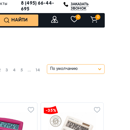
8 (495) 66-44-
акты
ЗАКАЗАТЬ
ЗВОНОК
695
0
0
НАЙТИ
2
3
4
5
...
14
-35%