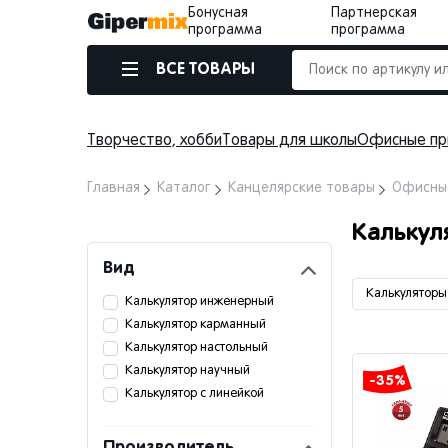
Бонусная
Партнерская
программа
программа
ВСЕ ТОВАРЫ
Творчество, хобби
Товары для школы
Офисные пр
Главная
Каталог
Канцелярские товары
Офисны
Кальку
Вид
Калькуляторы
Калькулятор инженерный
Калькулятор карманный
Калькулятор настольный
Калькулятор научный
-35%
Калькулятор с линейкой
Производитель