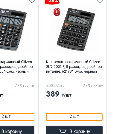
-35%
 карманный Citizen
Калькулятор карманный Citizen
 разрядов, двойное
SLD-200NR, 8 разрядов, двойное
*88*10мм, черный
питание, 62*98*10мм, черный
778
598 Р/шт
778
Р/2 шт
Р/2 шт
389
шт
Р/шт
2 шт
2 шт
В корзину
В корзину