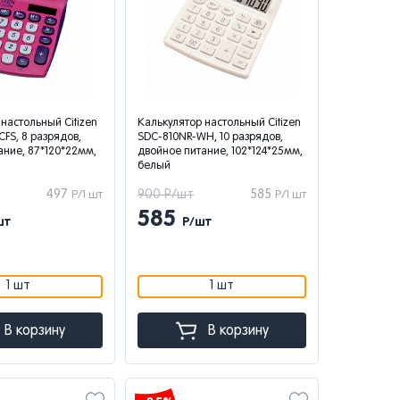
настольный Citizen
Калькулятор настольный Citizen
FS, 8 разрядов,
SDC-810NR-WH, 10 разрядов,
ание, 87*120*22мм,
двойное питание, 102*124*25мм,
белый
497
900 Р/шт
585
Р/1 шт
Р/1 шт
585
шт
Р/шт
1 шт
1 шт
В корзину
В корзину