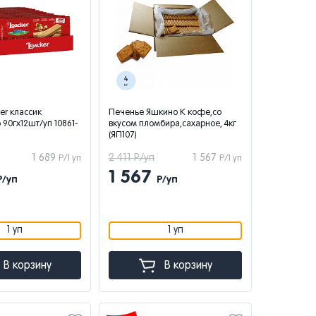
er классик
Печенье Яшкино К кофе,со
 90гx12шт/уп 10861-
вкусом пломбира,сахарное, 4кг
(ЯП107)
1 689
2 411 Р/уп
1 567
Р/1 уп
Р/1 уп
1 567
Р/уп
Р/уп
1 уп
1 уп
В корзину
В корзину