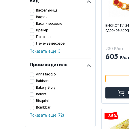
Вид
Вафельница
Вафли
Вафли весовые
БИСКОТТИ 34
Крекер
сдобное Ассор
Печенье
Печенье весовое
930 Р/шт
Показать еще (3)
605
Р/ш
Производитель
Anna faggio
Bahlsen
Bakery Story
BelVita
Bisquini
Bombbar
Показать еще (72)
-35%