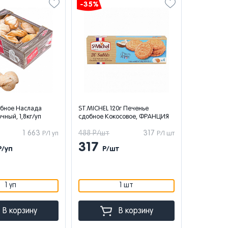
-35%
обное Наслада
ST.MICHEL 120г Печенье
чный, 1,8кг/уп
сдобное Кокосовое, ФРАНЦИЯ
1 663
488 Р/шт
317
Р/1 уп
Р/1 шт
317
Р/уп
Р/шт
1 уп
1 шт
В корзину
В корзину