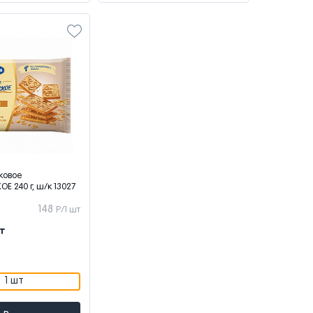
ковое
 240 г, ш/к 13027
148
Р/1 шт
т
1 шт