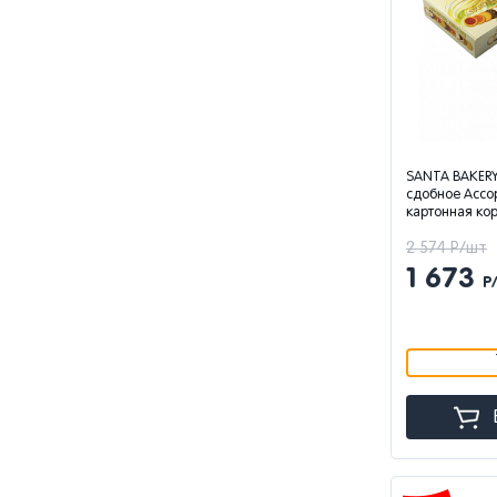
SANTA BAKERY
сдобное Ассор
картонная ко
2 574 Р/шт
1 673
Р