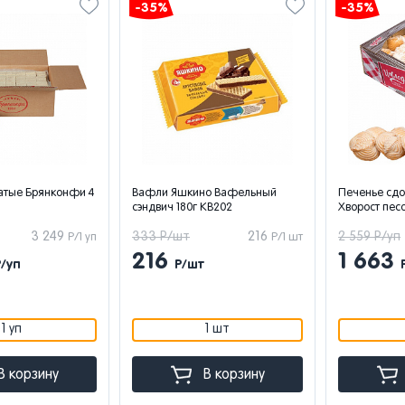
-35%
-35%
атые Брянконфи 4
Вафли Яшкино Вафельный
Печенье сд
сэндвич 180г КВ202
Хворост песо
3 249
333 Р/шт
216
2 559 Р/уп
Р/1 уп
Р/1 шт
216
1 663
Р/уп
Р/шт
1 уп
1 шт
В корзину
В корзину