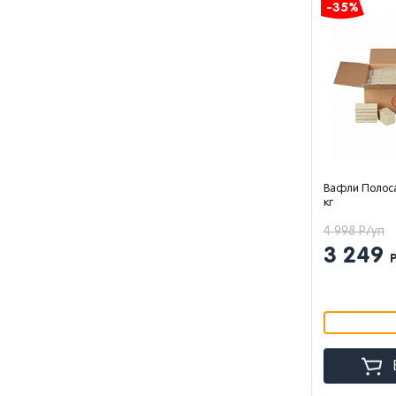
-35%
Вафли Полос
кг
4 998 Р/уп
3 249