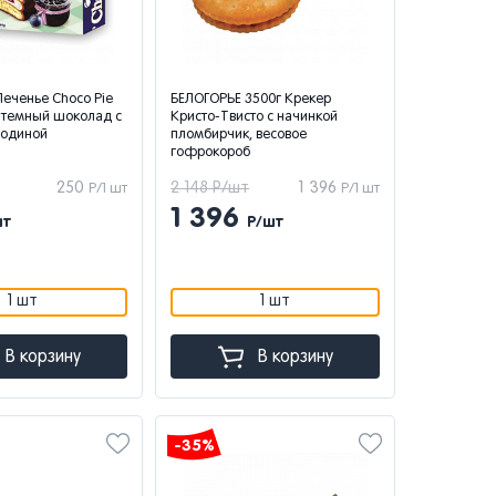
Печенье Choco Pie
БЕЛОГОРЬЕ 3500г Крекер
t темный шоколад с
Кристо-Твисто с начинкой
родиной
пломбирчик, весовое
гофрокороб
250
2 148 Р/шт
1 396
Р/1 шт
Р/1 шт
1 396
шт
Р/шт
1 шт
1 шт
В корзину
В корзину
-35%