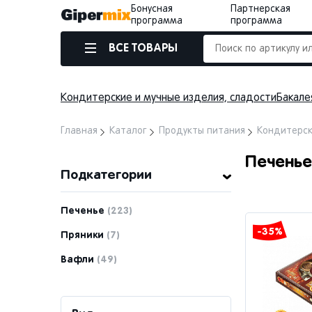
Бонусная
Партнерская
программа
программа
ВСЕ ТОВАРЫ
Кондитерские и мучные изделия, сладости
Бакале
Главная
Каталог
Продукты питания
Кондитерск
Печенье
Подкатегории
Печенье
(223)
-35%
Пряники
(7)
Вафли
(49)