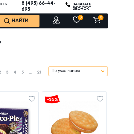
8 (495) 66-44-
акты
ЗАКАЗАТЬ
ЗВОНОК
695
0
0
НАЙТИ
ы
2
3
4
5
...
21
-35%