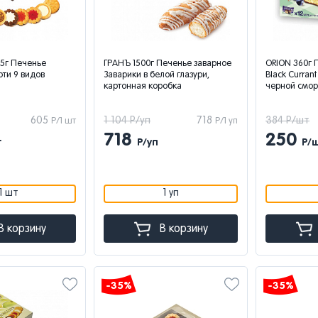
5г Печенье
ГРАНЪ 1500г Печенье заварное
ORION 360г 
ти 9 видов
Заварики в белой глазури,
Black Curran
картонная коробка
черной смо
605
1 104 Р/уп
718
384 Р/шт
Р/1 шт
Р/1 уп
718
250
т
Р/уп
Р/
1 шт
1 уп
В корзину
В корзину
-35%
-35%