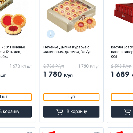
 750г Печенье
Печенье Дымка Курабье с
Вафли Loack
ти 12 видов,
малиновым джемом, 3кг/уп
наполитанер
робка
006
1 673
2 738 Р/уп
1 780
2 598 Р/уп
Р/1 шт
Р/1 уп
1 780
1 689
/шт
Р/уп
1 шт
1 уп
В корзину
В корзину