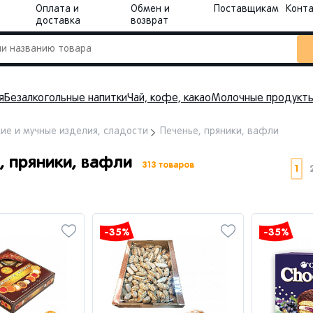
Оплата и
Обмен и
Поставщикам
Конт
доставка
возврат
я
Безалкогольные напитки
Чай, кофе, какао
Молочные продукт
ие и мучные изделия, сладости
Печенье, пряники, вафли
, пряники, вафли
313 товаров
1
-35%
-35%