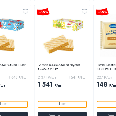
-35%
-35%
КАЯ "Сливочные"
Вафли АЗОВСКАЯ со вкусом
Печенье зла
лимона 2,8 кг
КОЛОМЕНСКОЕ
1 648
2 371 Р/шт
1 541
227 Р/шт
Р/1 шт
Р/1 шт
1 541
148
/шт
Р/шт
Р/ш
1 шт
1 шт