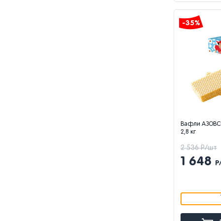
-35%
Вафли АЗОВС
2,8 кг
2 536 Р/шт
1 648
Р