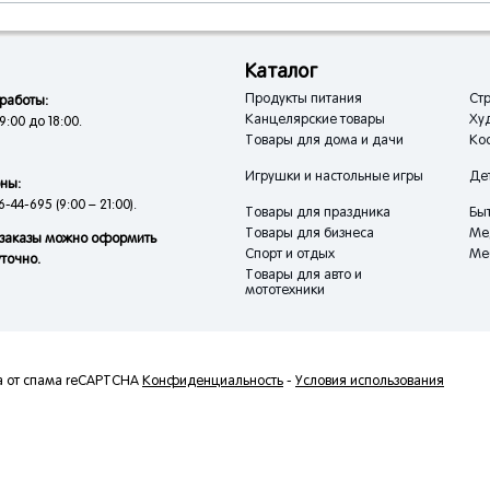
Каталог
Продукты питания
Стр
работы:
Канцелярские товары
Ху
9:00 до 18:00.
Товары для дома и дачи
Кос
Игрушки и настольные игры
Де
ны:
6-44-695 (9:00 – 21:00).
Товары для праздника
Быт
Товары для бизнеса
Ме
заказы можно оформить
Спорт и отдых
Ме
уточно.
Товары для авто и
мототехники
а от спама reCAPTCHA
Конфиденциальность
-
Условия использования