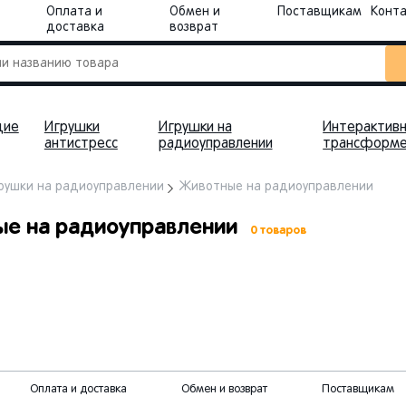
Оплата и
Обмен и
Поставщикам
Конт
доставка
возврат
щие
Игрушки
Игрушки на
Интерактивн
антистресс
радиоуправлении
трансформ
рушки на радиоуправлении
Животные на радиоуправлении
е на радиоуправлении
0 товаров
Оплата и доставка
Обмен и возврат
Поставщикам