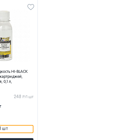
кость HI-BLACK
 картриджей,
 0,1 л,
248
Р/1 шт
т
1 шт