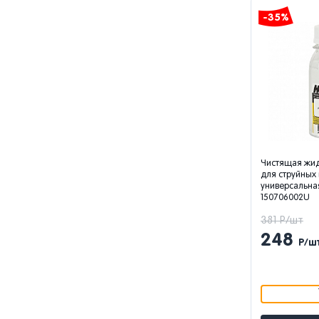
-35%
Чистящая жид
для струйных
универсальная,
150706002U
381 Р/шт
248
Р/ш