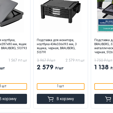
 ноутбука,
Подставка для монитора,
Подставка д
х287х80 мм, ящик
ноутбука 434х336х193 мм, 3
BRAUBERG, 3
 BRAUBERG, 513793
ящика, черная, BRAUBERG,
металлическ
513791
черная, 512
1 567
3 967 Р/шт
2 579
1 750 Р/шт
Р/1 шт
Р/1 шт
2 579
1 138
/шт
Р/шт
Р
1 шт
1 шт
В корзину
В корзину