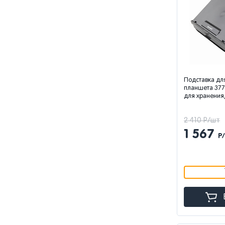
Подставка для
планшета 377
для хранения,
2 410 Р/шт
1 567
Р