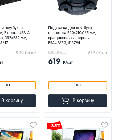
ля ноутбука с
Подставка для ноутбука,
, 2 порта USB-A,
планшета 220х210х165 мм,
ка, 352х252 мм,
вращающаяся, черная,
13617
BRAUBERG, 513794
939
952 Р/шт
619
Р/1 шт
Р/1 шт
619
шт
Р/шт
1 шт
1 шт
В корзину
В корзину
-35%