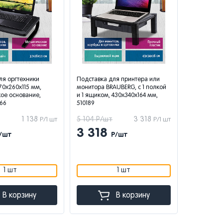
ля оргтехники
Подставка для принтера или
70х260х115 мм,
монитора BRAUBERG, с 1 полкой
ое основание,
и 1 ящиком, 430х340х164 мм,
666
510189
1 138
5 104 Р/шт
3 318
Р/1 шт
Р/1 шт
3 318
/шт
Р/шт
1 шт
1 шт
В корзину
В корзину