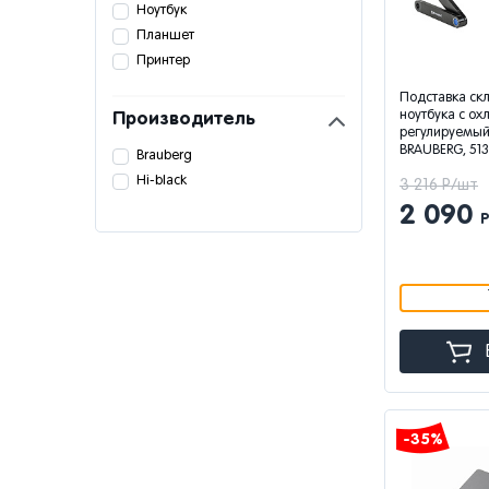
Ноутбук
Планшет
Принтер
Подставка ск
ноутбука с о
Производитель
регулируемый
BRAUBERG, 513
Brauberg
Hi-black
3 216 Р/шт
2 090
-35%