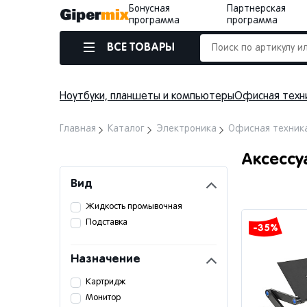
Бонусная
Партнерская
программа
программа
ВСЕ ТОВАРЫ
Ноутбуки, планшеты и компьютеры
Офисная техн
Главная
Каталог
Электроника
Офисная техник
Аксессу
Вид
Жидкость промывочная
Подставка
-35%
Назначение
Картридж
Монитор