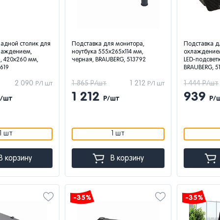
ладной столик для
Подставка для монитора,
Подставка д
хлаждением,
ноутбука 555х265х114 мм,
охлаждением
, 420х260 мм,
черная, BRAUBERG, 513792
LED-подсвет
619
BRAUBERG, 5
2 090
1 865 Р/шт
1 212
1 444 Р/шт
Р/1 шт
Р/1 шт
1 212
939
Р/шт
Р/шт
Р/
1 шт
1 шт
В корзину
В корзину
-35%
-35%