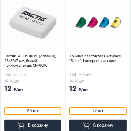
Ластик FACTIS 80 RC (Испания),
Точилка пластиковая ArtSpace
28х20х7 мм, белый,
"Slicer", 1 отверстие, ассорти
прямоугольный, CNF80RC
960
864
Р/80 шт
Р/72 шт
19 Р/шт
19 Р/шт
12
12
Р/шт
Р/шт
80 шт
72 шт
В корзину
В корзину