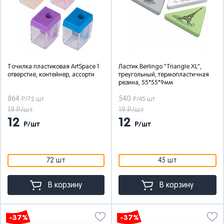
Точилка пластиковая ArtSpace 1
Ластик Berlingo "Triangle XL",
отверстие, контейнер, ассорти
треугольный, термопластичная
резина, 55*55*9мм
864
540
Р/72 шт
Р/45 шт
19 Р/шт
19 Р/шт
12
12
Р/шт
Р/шт
72 шт
45 шт
В корзину
В корзину
-37%
-37%