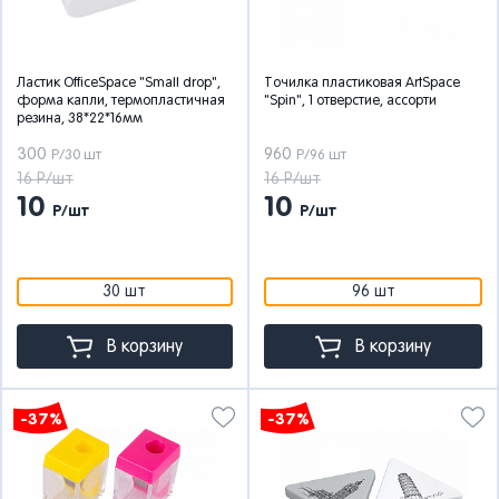
Ластик OfficeSpace "Small drop",
Точилка пластиковая ArtSpace
форма капли, термопластичная
"Spin", 1 отверстие, ассорти
резина, 38*22*16мм
300
960
Р/30 шт
Р/96 шт
16 Р/шт
16 Р/шт
10
10
Р/шт
Р/шт
30 шт
96 шт
В корзину
В корзину
-37%
-37%