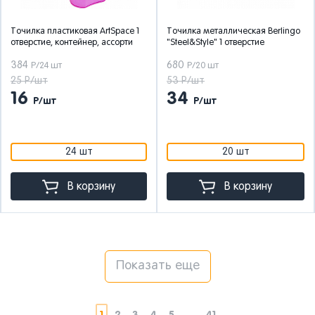
Точилка пластиковая ArtSpace 1
Точилка металлическая Berlingo
отверстие, контейнер, ассорти
"Steel&Style" 1 отверстие
384
680
Р/24 шт
Р/20 шт
25 Р/шт
53 Р/шт
16
34
Р/шт
Р/шт
24 шт
20 шт
В корзину
В корзину
Показать еще
1
2
3
4
5
...
41