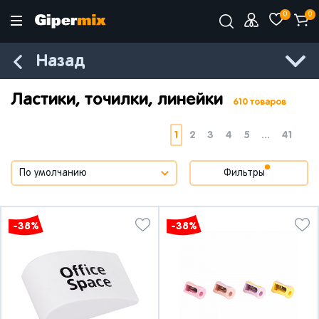
0
0
Назад
Ластики, точилки, линейки
610 товаров
1
2
3
4
5
...
41
Фильтры
-38%
-38%