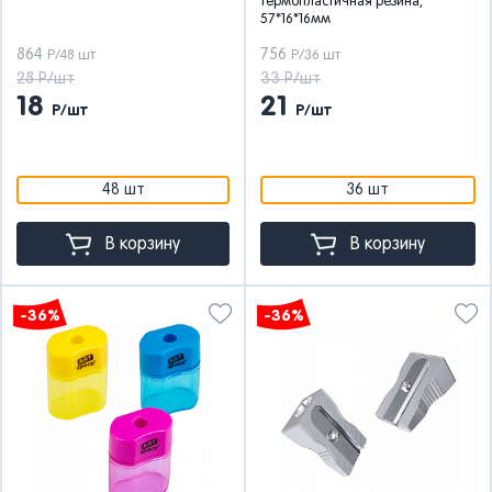
термопластичная резина,
57*16*16мм
864
756
Р/48 шт
Р/36 шт
28 Р/шт
33 Р/шт
18
21
Р/шт
Р/шт
48 шт
36 шт
В корзину
В корзину
-36%
-36%