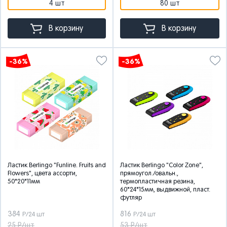
4 шт
80 шт
В корзину
В корзину
-36%
-36%
Ластик Berlingo "Funline. Fruits and
Ластик Berlingo "Color Zone",
Flowers", цвета ассорти,
прямоугол./овальн.,
50*20*11мм
термопластичная резина,
60*24*15мм, выдвижной, пласт.
футляр
384
816
Р/24 шт
Р/24 шт
25 Р/шт
53 Р/шт