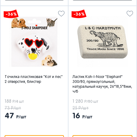
-36%
-36%
Точилка пластиковая "Кот и пес"
Ластик Koh-I-Noor "Elephant"
2 отверстия, блистер
300/80, прямоугольный,
натуральный каучук, 26*18,5*8мм,
ч/б
188
1 280
Р/4 шт
Р/80 шт
73 Р/шт
25 Р/шт
47
16
Р/шт
Р/шт