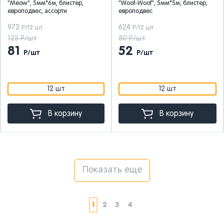
"Meow", 5мм*6м, блистер,
"Woof-Woof", 5мм*5м, блистер,
европодвес, ассорти
европодвес
972
624
Р/12 шт
Р/12 шт
125 Р/шт
80 Р/шт
81
52
Р/шт
Р/шт
12 шт
12 шт
В корзину
В корзину
Показать еще
1
2
3
4