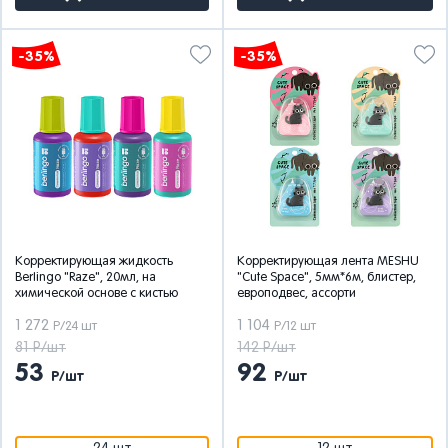
-35%
-35%
Корректирующая жидкость
Корректирующая лента MESHU
Berlingo "Raze", 20мл, на
"Cute Space", 5мм*6м, блистер,
химической основе с кистью
европодвес, ассорти
1 272
1 104
Р/24 шт
Р/12 шт
81 Р/шт
142 Р/шт
53
92
Р/шт
Р/шт