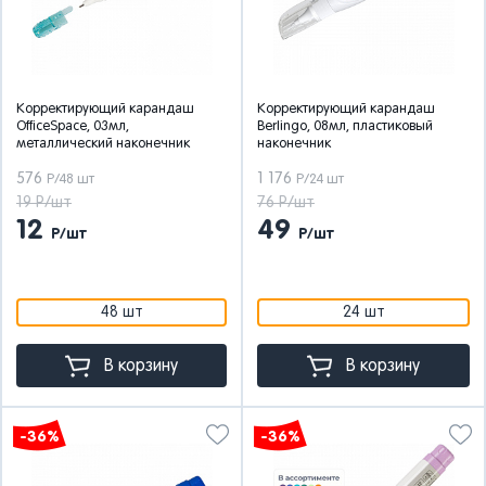
Корректирующий карандаш
Корректирующий карандаш
OfficeSpace, 03мл,
Berlingo, 08мл, пластиковый
металлический наконечник
наконечник
576
1 176
Р/48 шт
Р/24 шт
19 Р/шт
76 Р/шт
12
49
Р/шт
Р/шт
48 шт
24 шт
В корзину
В корзину
-36%
-36%