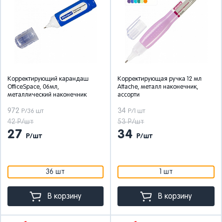
Корректирующий карандаш
Корректирующая ручка 12 мл
OfficeSpace, 06мл,
Attache, металл наконечник,
металлический наконечник
ассорти
972
34
Р/36 шт
Р/1 шт
42 Р/шт
53 Р/шт
27
34
Р/шт
Р/шт
36 шт
1 шт
В корзину
В корзину