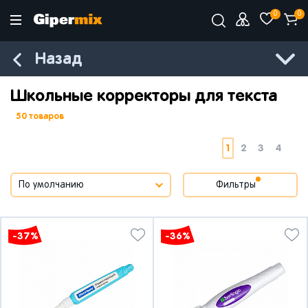
0
0
Назад
Школьные корректоры для текста
50 товаров
1
2
3
4
Фильтры
-37%
-36%