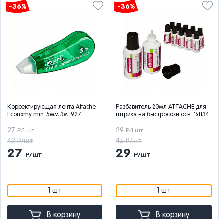
-36%
-36%
Корректирующая лента Attache
Разбавитель 20мл ATTACHE для
Economy mini 5мм 3м '927
штриха на быстросохн.осн. '61134
27
29
Р/1 шт
Р/1 шт
42 Р/шт
45 Р/шт
27
29
Р/шт
Р/шт
1 шт
1 шт
В корзину
В корзину