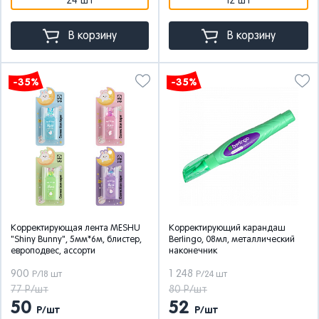
24 шт
12 шт
В корзину
В корзину
-35%
-35%
Корректирующая лента MESHU
Корректирующий карандаш
"Shiny Bunny", 5мм*6м, блистер,
Berlingo, 08мл, металлический
европодвес, ассорти
наконечник
900
1 248
Р/18 шт
Р/24 шт
77 Р/шт
80 Р/шт
50
52
Р/шт
Р/шт