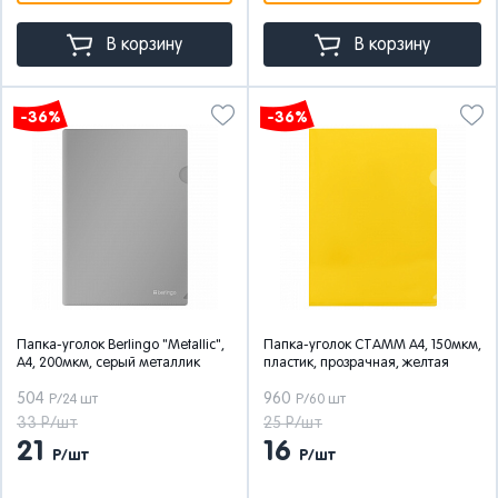
В корзину
В корзину
-36%
-36%
Папка-уголок Berlingo "Metallic",
Папка-уголок СТАММ А4, 150мкм,
А4, 200мкм, серый металлик
пластик, прозрачная, желтая
504
960
Р/24 шт
Р/60 шт
33 Р/шт
25 Р/шт
21
16
Р/шт
Р/шт