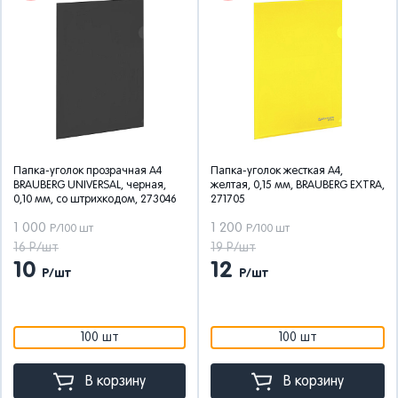
Папка-уголок прозрачная А4
Папка-уголок жесткая А4,
BRAUBERG UNIVERSAL, черная,
желтая, 0,15 мм, BRAUBERG EXTRA,
0,10 мм, со штрихкодом, 273046
271705
1 000
1 200
Р/100 шт
Р/100 шт
16 Р/шт
19 Р/шт
10
12
Р/шт
Р/шт
100 шт
100 шт
В корзину
В корзину