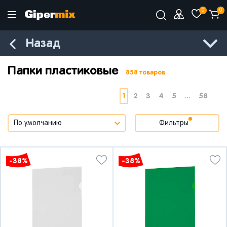
0
0
Назад
Папки пластиковые
858 товаров
1
2
3
4
5
...
58
Фильтры
-38%
-38%