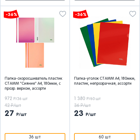
-36%
-36%
Папка-скоросшиватель пластик
Папка-уголок СТАММ А4, 180мкм,
СТАММ "Сияние" А4, 180мкм, с
пластик, непрозрачная, ассорти
прозр. верхом, ассорти
972
1 380
Р/36 шт
Р/60 шт
42 Р/шт
36 Р/шт
27
23
Р/шт
Р/шт
36 шт
60 шт