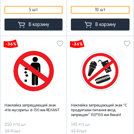
5 шт
10 шт
В корзину
В корзину
-36%
-36%
Наклейка запрещающий знак
Наклейка запрещающий знак "С
«Не мусорить» d-150 мм REXANT
продуктами питания вход
запрещен" 150*150 мм Rexant
250
145
Р/10 шт
Р/5 шт
39 Р/шт
45 Р/шт