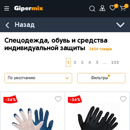
0
0
Назад
Спецодежда, обувь и средства
индивидуальной защиты
3824 товара
1
2
3
4
5
...
255
Фильтры
-36%
-36%