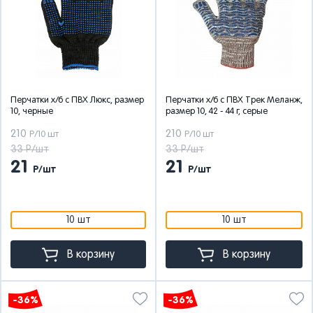
Перчатки х/б с ПВХ Люкс, размер
Перчатки х/б с ПВХ Трек Меланж,
10, черные
размер 10, 42 - 44 г, серые
210
210
Р/10 шт
Р/10 шт
33 Р/шт
33 Р/шт
21
21
Р/шт
Р/шт
10 шт
10 шт
В корзину
В корзину
-36%
-36%