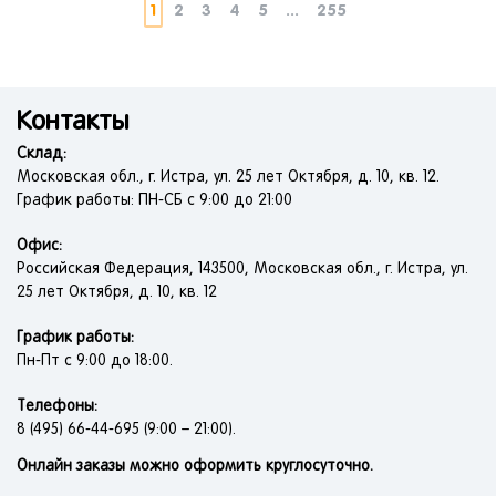
Коврик диэлектрический
1
2
3
4
5
...
255
Комплект защитный
Конус сигнальный
Костюм (куртка и брюки)
Контакты
Костюм (куртка и полукомбинезон)
Склад:
Костюм КЩС
Московская обл., г. Истра, ул. 25 лет Октября, д. 10, кв. 12.
График работы: ПН-СБ с 9:00 до 21:00
Костюм влагозащитный
Костюм влагозащитный сигнальный
Офис:
Костюм жаростойкий
Российская Федерация, 143500, Московская обл., г. Истра, ул.
25 лет Октября, д. 10, кв. 12
Костюм летний
Костюм летний противоэнцефалитный
График работы:
Пн-Пт с 9:00 до 18:00.
Костюм сварщика
Краги сварщика
Телефоны:
Крепление для защитных щитков
8 (495) 66-44-695 (9:00 – 21:00).
Кроссовки
Онлайн заказы можно оформить круглосуточно.
Куртка-накидка