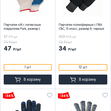
Перчатки х/б с латексным
Перчатки полиэфирные с ПВХ
покрытием Park, размер L
СВС, 15 класс, размер 8, черные
47
408
Р/1 шт
Р/12 шт
73 Р/шт
53 Р/шт
47
34
Р/шт
Р/шт
1 шт
12 шт
В корзину
В корзину
-36%
-36%