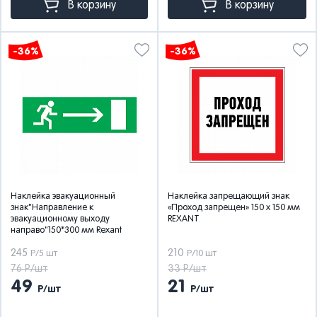
В корзину
В корзину
-36%
-36%
Наклейка эвакуационный
Наклейка запрещающий знак
знак"Направление к
«Проход запрещен» 150 х 150 мм
эвакуационному выходу
REXANT
направо"150*300 мм Rexant
245
210
Р/5 шт
Р/10 шт
76 Р/шт
33 Р/шт
49
21
Р/шт
Р/шт