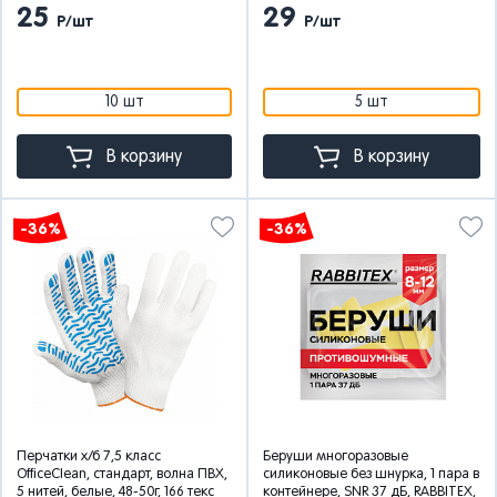
25
29
Р/шт
Р/шт
10 шт
5 шт
В корзину
В корзину
-36%
-36%
Перчатки х/б 7,5 класс
Вид
Беруши многоразовые
OfficeClean, стандарт, волна ПВХ,
силиконовые без шнурка, 1 пара в
5 нитей, белые, 48-50г, 166 текс
контейнере, SNR 37 дБ, RABBITEX,