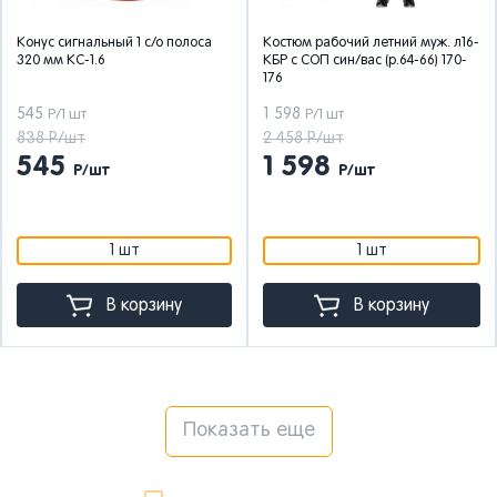
Диспенсер для выдачи берушей
Конус сигнальный 1 с/о полоса
Костюм рабочий летний муж. л16-
Жилет детский
320 мм КС-1.6
КБР с СОП син/вас (р.64-66) 170-
176
Жилет сигнальный
545
1 598
Р/1 шт
Р/1 шт
Жилет сигнальный утепленный
838 Р/шт
2 458 Р/шт
Жилет утепленный
545
1 598
Р/шт
Р/шт
Защитные очки
Защитные стекла
Зимние брюки
1 шт
1 шт
Зимний костюм (куртка+брюки)
В корзину
В корзину
Зимний костюм (куртка+полукомбинезон)
Зимний полукомбинезон
Зимняя куртка
Карабин страховочный
Показать еще
Каска защитная
Каскетка защитная