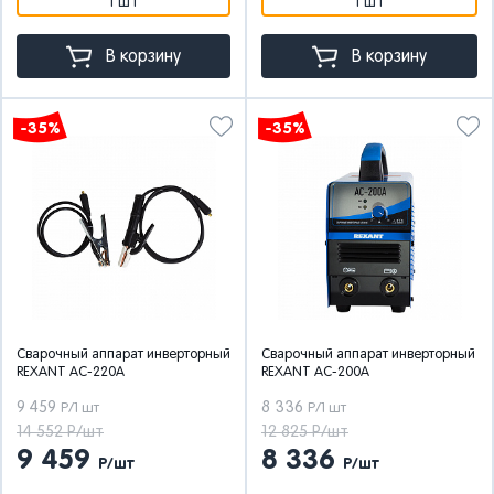
1 шт
1 шт
В корзину
В корзину
-35%
-35%
Сварочный аппарат инверторный
Сварочный аппарат инверторный
REXANT АС-220А
REXANT АС-200А
9 459
8 336
Р/1 шт
Р/1 шт
14 552 Р/шт
12 825 Р/шт
9 459
8 336
Р/шт
Р/шт