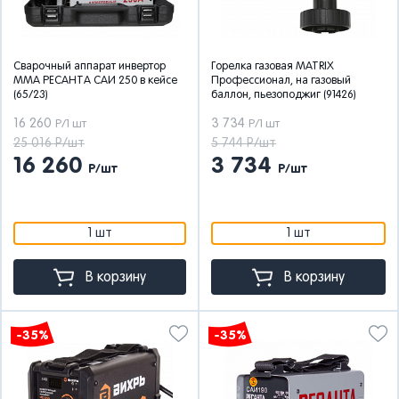
Сварочный аппарат инвертор
Горелка газовая MATRIX
ММА РЕСАНТА САИ 250 в кейсе
Профессионал, на газовый
(65/23)
баллон, пьезоподжиг (91426)
16 260
3 734
Р/1 шт
Р/1 шт
25 016 Р/шт
5 744 Р/шт
16 260
3 734
Р/шт
Р/шт
1 шт
1 шт
В корзину
В корзину
-35%
-35%