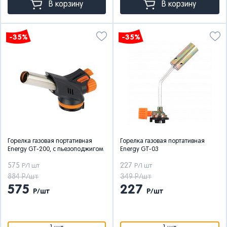
В корзину
В корзину
-35%
-35%
Горелка газовая портативная
Горелка газовая портативная
Energy GT-200, с пьезоподжигом
Energy GT-03
575
227
Р/1 шт
Р/1 шт
884 Р/шт
349 Р/шт
575
227
Р/шт
Р/шт