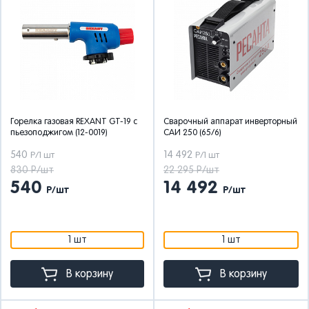
Горелка газовая REXANT GT-19 с
Сварочный аппарат инверторный
пьезоподжигом (12-0019)
САИ 250 (65/6)
540
14 492
Р/1 шт
Р/1 шт
830 Р/шт
22 295 Р/шт
540
14 492
Р/шт
Р/шт
1 шт
1 шт
В корзину
В корзину