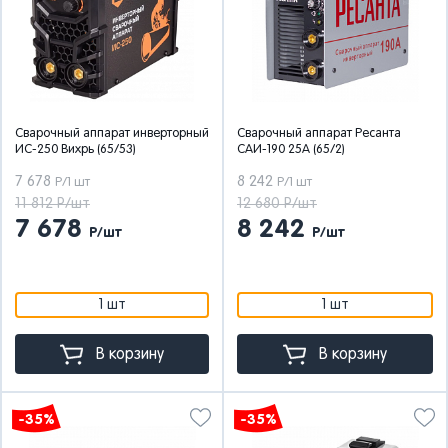
Сварочный аппарат инверторный
Сварочный аппарат Ресанта
ИС-250 Вихрь (65/53)
САИ-190 25А (65/2)
7 678
8 242
Р/1 шт
Р/1 шт
11 812 Р/шт
12 680 Р/шт
7 678
8 242
Р/шт
Р/шт
1 шт
1 шт
В корзину
В корзину
-35%
-35%