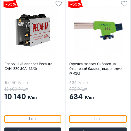
-35%
-35%
Сварочный аппарат Ресанта
Горелка газовая Сибртех на
САИ-220 30А (65/3)
бутановый баллон, пьезоподжиг
(91420)
10 140
634
Р/1 шт
Р/1 шт
15 600 Р/шт
975 Р/шт
10 140
634
Р/шт
Р/шт
1 шт
1 шт