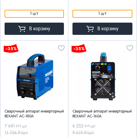
1 шт
1 шт
В корзину
В корзину
-35%
-35%
Сварочный аппарат инверторный
Сварочный аппарат инверторный
REXANT АС-180А
REXANT АС-160А
7 641
6 252
Р/1 шт
Р/1 шт
11 756 Р/шт
9 619 Р/шт