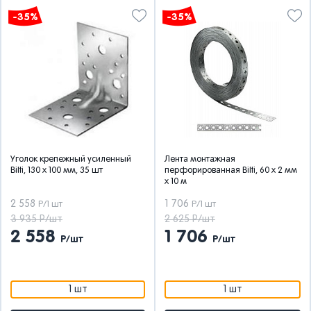
-35%
-35%
Уголок крепежный усиленный
Лента монтажная
Bilti, 130 x 100 мм, 35 шт
перфорированная Bilti, 60 x 2 мм
x 10 м
2 558
1 706
Р/1 шт
Р/1 шт
3 935 Р/шт
2 625 Р/шт
2 558
1 706
Р/шт
Р/шт
1 шт
1 шт