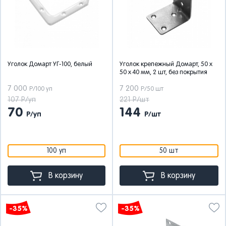
Уголок Домарт УГ-100, белый
Уголок крепежный Домарт, 50 x
50 x 40 мм, 2 шт, без покрытия
7 000
7 200
Р/100 уп
Р/50 шт
107 Р/уп
221 Р/шт
70
144
Р/уп
Р/шт
100 уп
50 шт
В корзину
В корзину
-35%
-35%