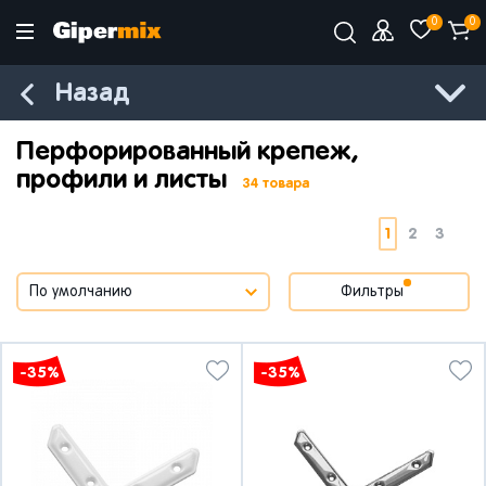
0
0
Назад
Перфорированный крепеж,
профили и листы
34 товара
1
2
3
Фильтры
-35%
-35%