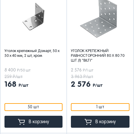
Уголок крепежный Домарт, 50 x
УГОЛОК КРЕПЕЖНЫЙ
50 x 40 мм, 2 шт, хром
РАВНОСТОРОННИЙ 80 Х 80 70
ШТ.(1) "BILTI"
8 400
2 576
Р/50 шт
Р/1 шт
259 Р/шт
3 963 Р/шт
168
2 576
Р/шт
Р/шт
50 шт
1 шт
В корзину
В корзину