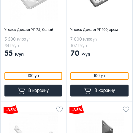
Уголок Домарт УГ-75, белый
Уголок Домарт УГ-100, хром
5 500
7 000
Р/100 уп
Р/100 уп
84 Р/уп
107 Р/уп
55
70
Р/уп
Р/уп
100 уп
100 уп
В корзину
В корзину
-35%
-35%