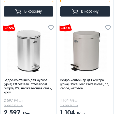
В корзину
В корзину
-35%
-35%
Ведро-контейнер для мусора
Ведро-контейнер для мусора
(урна) OfficeClean Professional
(урна) OfficeClean Professional, 5л,
Simple, 12л, нержавеющая сталь,
серое, матовое
хром
2 597
1 104
Р/1 шт
Р/1 шт
3 995 Р/шт
1 699 Р/шт
2 597
1 104
Р/шт
Р/шт