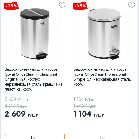
-35%
-35%
Ведро-контейнер для мусора
Ведро-контейнер для мусора
(урна) OfficeClean Professional
(урна) OfficeClean Professional
Original, 12л, корпус
Simple, 5л, нержавеющая сталь,
нержавеющая сталь, крышка из
хром
пластика, хром
2 609
1 104
Р/1 шт
Р/1 шт
4 014 Р/шт
1 699 Р/шт
2 609
1 104
Р/шт
Р/шт
1 шт
1 шт