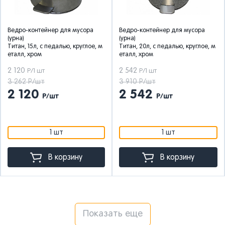
Ведро-контейнер для мусора
Ведро-контейнер для мусора
(урна)
(урна)
Титан, 15л, с педалью, круглое, м
Титан, 20л, с педалью, круглое, м
еталл, хром
еталл, хром
2 120
2 542
Р/1 шт
Р/1 шт
3 262 Р/шт
3 910 Р/шт
2 120
2 542
Р/шт
Р/шт
1 шт
1 шт
В корзину
В корзину
Показать еще