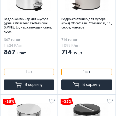
Ведро-контейнер для мусора
Ведро-контейнер для мусора
(урна) OfficeClean Professional
(урна) OfficeClean Professional, 3л.,
SIMPLE, 3л, нержавеющая сталь,
серое, матовое
хром
867
714
Р/1 шт
Р/1 шт
1 334 Р/шт
1 099 Р/шт
867
714
Р/шт
Р/шт
1 шт
1 шт
В корзину
В корзину
-35%
-35%