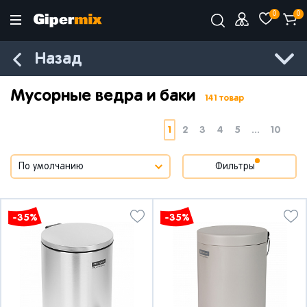
0
0
Назад
Мусорные ведра и баки
141 товар
1
2
3
4
5
...
10
Фильтры
-35%
-35%