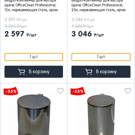
Ведро-контейнер для мусора
Ведро-контейнер для мусора
(урна) OfficeClean Professional,
(урна) OfficeClean Professional,
12л, нержавеющая сталь, хром
20л, нержавеющая сталь, хром
2 597
3 046
Р/1 шт
Р/1 шт
3 995 Р/шт
4 686 Р/шт
2 597
3 046
Р/шт
Р/шт
1 шт
1 шт
В корзину
В корзину
-35%
-35%