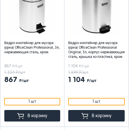
Ведро-контейнер для мусора
Ведро-контейнер для мусора
(урна) OfficeClean Professional, 3л,
(урна) OfficeClean Professional
нержавеющая сталь, хром
Original, 5л, корпус нержавеющая
сталь, крышка из пластика, хром
867
1 104
Р/1 шт
Р/1 шт
1 334 Р/шт
1 699 Р/шт
867
1 104
Р/шт
Р/шт
1 шт
1 шт
В корзину
В корзину