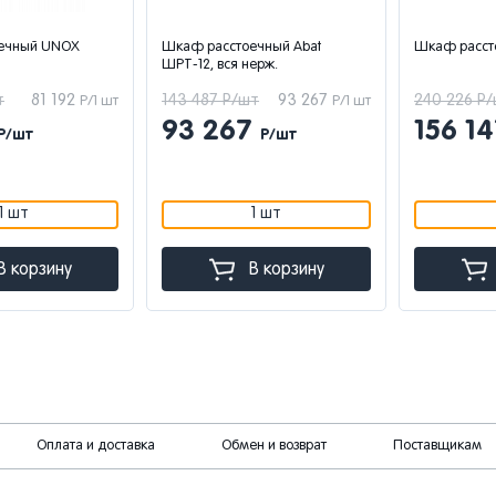
ечный UNOX
Шкаф расстоечный Abat
Шкаф расст
ШРТ-12, вся нерж.
т
81 192
143 487 Р/шт
93 267
240 226 Р
Р/1 шт
Р/1 шт
93 267
156 1
Р/шт
Р/шт
1 шт
1 шт
В корзину
В корзину
Оплата и доставка
Обмен и возврат
Поставщикам