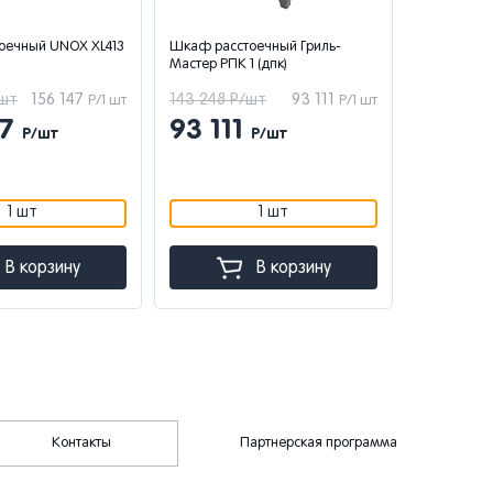
оечный UNOX XL413
Шкаф расстоечный Гриль-
Мастер РПК 1 (дпк)
/шт
156 147
143 248 Р/шт
93 111
Р/1 шт
Р/1 шт
47
93 111
Р/шт
Р/шт
1 шт
1 шт
В корзину
В корзину
Контакты
Партнерская программа