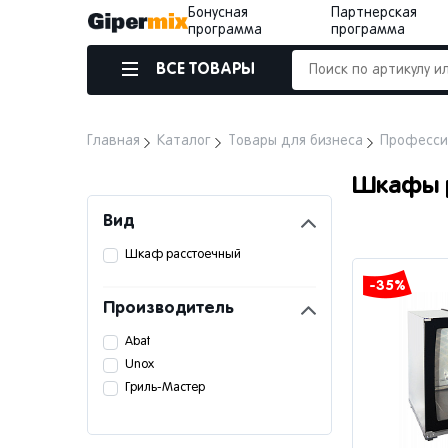
Бонусная
Партнерская
программа
программа
ВСЕ ТОВАРЫ
Главная
Каталог
Товары для бизнеса
Професси
Шкафы 
Вид
Шкаф расстоечный
-35%
Производитель
Abat
Unox
Гриль-Мастер