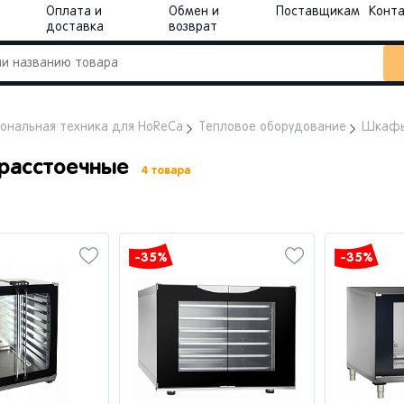
Оплата и
Обмен и
Поставщикам
Конт
доставка
возврат
ональная техника для HoReCa
Тепловое оборудование
Шкафы
расстоечные
4 товара
-35%
-35%