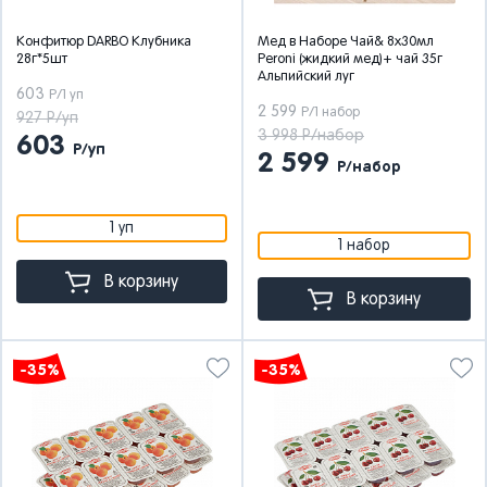
Конфитюр DARBO Клубника
Мед в Наборе Чай& 8х30мл
28г*5шт
Peroni (жидкий мед)+ чай 35г
Альпийский луг
603
Р/1 уп
2 599
Р/1 набор
927 Р/уп
3 998 Р/набор
603
Р/уп
2 599
Р/набор
1 уп
1 набор
В корзину
В корзину
-35%
-35%