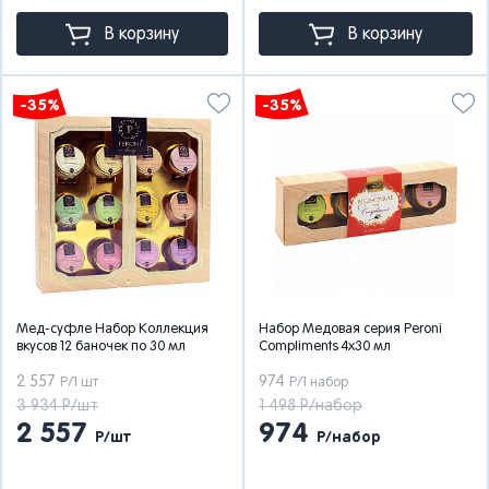
В корзину
В корзину
-35%
-35%
Мед-суфле Набор Коллекция
Набор Медовая серия Peroni
вкусов 12 баночек по 30 мл
Compliments 4х30 мл
2 557
974
Р/1 шт
Р/1 набор
3 934 Р/шт
1 498 Р/набор
2 557
974
Р/шт
Р/набор