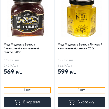
Мед Медовые Вечера
Мед Медовые Вечера Липовый
Гречишный натуральный ,
натуральный, стекло, 250г
стекло, 500г
569
599
Р/1 шт
Р/1 шт
875 Р/шт
922 Р/шт
569
599
Р/шт
Р/шт
1 шт
1 шт
В корзину
В корзину