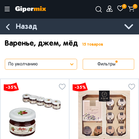
0
0
Назад
Варенье, джем, мёд
15 товаров
Фильтры
-35%
-35%