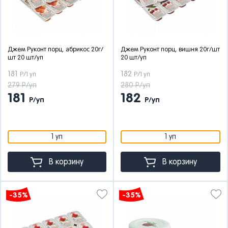
Джем Руконт порц. абрикос 20г/
Джем Руконт порц. вишня 20г/шт
шт 20 шт/уп
20 шт/уп
181
182
Р/1 уп
Р/1 уп
279 Р/уп
280 Р/уп
181
182
Р/уп
Р/уп
1 уп
1 уп
В корзину
В корзину
-35%
-35%