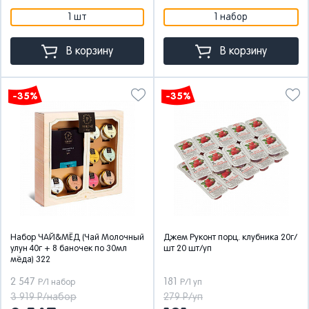
1 шт
1 набор
В корзину
В корзину
-35%
-35%
Набор ЧАЙ&МЁД (Чай Молочный
Джем Руконт порц. клубника 20г/
улун 40г + 8 баночек по 30мл
шт 20 шт/уп
мёда) 322
2 547
181
Р/1 набор
Р/1 уп
3 919 Р/набор
279 Р/уп