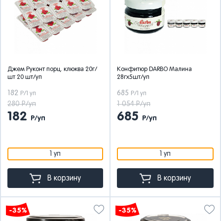
Джем Руконт порц. клюква 20г/
Конфитюр DARBO Малина
шт 20 шт/уп
28гx5шт/уп
182
685
Р/1 уп
Р/1 уп
280 Р/уп
1 054 Р/уп
182
685
Р/уп
Р/уп
1 уп
1 уп
В корзину
В корзину
-35%
-35%