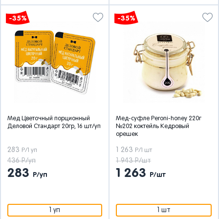
-35%
-35%
Мед Цветочный порционный
Мед-суфле Peroni-honey 220г
Деловой Стандарт 20гр, 16 шт/уп
№202 коктейль Кедровый
орешек
283
1 263
Р/1 уп
Р/1 шт
436 Р/уп
1 943 Р/шт
283
1 263
Р/уп
Р/шт
1 уп
1 шт