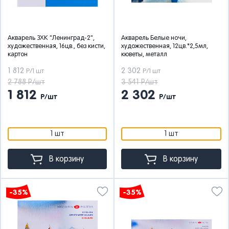
Акварель ЗХК "Ленинград-2",
Акварель Белые ночи,
художественная, 16цв., без кисти,
художественная, 12цв.*2,5мл,
картон
кюветы, металл
1 812
2 302
Р/1 шт
Р/1 шт
2 788 Р/шт
3 541 Р/шт
1 812
2 302
Р/шт
Р/шт
1 шт
1 шт
В корзину
В корзину
-35%
-35%