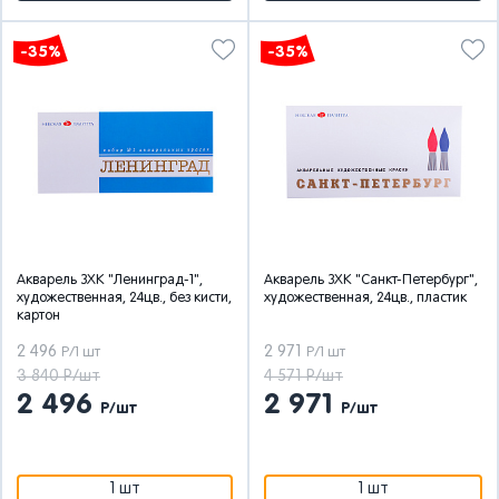
-35%
-35%
Акварель ЗХК "Ленинград-1",
Акварель ЗХК "Санкт-Петербург",
художественная, 24цв., без кисти,
художественная, 24цв., пластик
картон
2 496
2 971
Р/1 шт
Р/1 шт
3 840 Р/шт
4 571 Р/шт
2 496
2 971
Р/шт
Р/шт
1 шт
1 шт