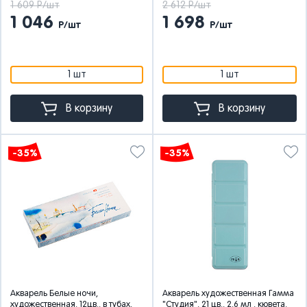
1 609 Р/шт
2 612 Р/шт
1 046
1 698
Р/шт
Р/шт
1 шт
1 шт
В корзину
В корзину
-35%
-35%
Акварель Белые ночи,
Акварель художественная Гамма
художественная, 12цв., в тубах,
"Студия", 21 цв., 2,6 мл , кювета,