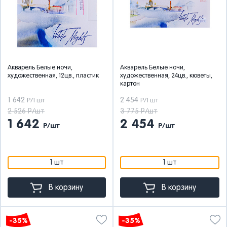
Акварель Белые ночи,
Акварель Белые ночи,
художественная, 12цв., пластик
художественная, 24цв., кюветы,
картон
1 642
2 454
Р/1 шт
Р/1 шт
2 526 Р/шт
3 775 Р/шт
1 642
2 454
Р/шт
Р/шт
1 шт
1 шт
В корзину
В корзину
-35%
-35%