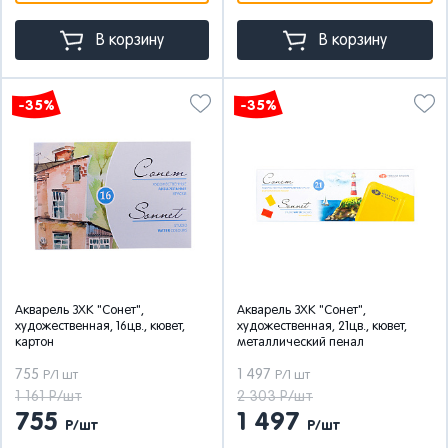
В корзину
В корзину
-35%
-35%
Акварель ЗХК "Сонет",
Акварель ЗХК "Сонет",
художественная, 16цв., кювет,
художественная, 21цв., кювет,
картон
металлический пенал
755
1 497
Р/1 шт
Р/1 шт
1 161 Р/шт
2 303 Р/шт
755
1 497
Р/шт
Р/шт