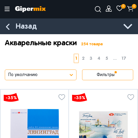
0
0
Назад
Акварельные краски
254 товара
1
2
3
4
5
...
17
Фильтры
-35%
-35%