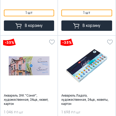
1 шт
1 шт
В корзину
В корзину
-35%
-35%
Акварель ЗХК "Сонет",
Акварель Ладога,
художественная, 24цв., кювет,
художественная, 24цв., кюветы,
картон
картон
1 046
1 698
Р/1 шт
Р/1 шт