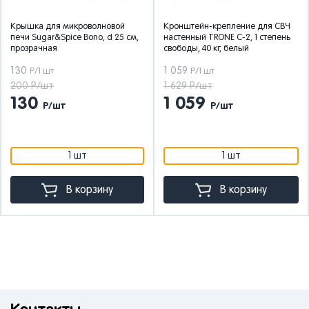
Крышка для микроволновой
Кронштейн-крепление для СВЧ
печи Sugar&Spice Bono, d 25 см,
настенный TRONE С-2, 1 степень
прозрачная
свободы, 40 кг, белый
130
1 059
Р/1 шт
Р/1 шт
200 Р/шт
1 629 Р/шт
130
1 059
Р/шт
Р/шт
1 шт
1 шт
В корзину
В корзину