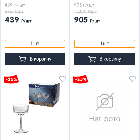
439
905
Р/1 шт
Р/1 шт
676 Р/шт
1 393 Р/шт
439
905
Р/шт
Р/шт
1 шт
1 шт
В корзину
В корзину
-35%
-35%