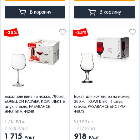
В корзину
В корзину
-35%
-35%
Бокал для вина на ножке, 780 мл,
Бокал для коктейлей на ножке,
БОЛЬШОЙ РАЗМЕР, КОМПЛЕКТ 6
380 мл, КОМПЛЕКТ 6 штук,
штук, стекло, PASABAHCE
стекло, PASABAHCE БИСТРО,
ЭНОТЕКА, 44248
44872
1 715
918
Р/1 шт
Р/1 шт
2 638 Р/шт
1 412 Р/шт
1 715
918
Р/шт
Р/шт