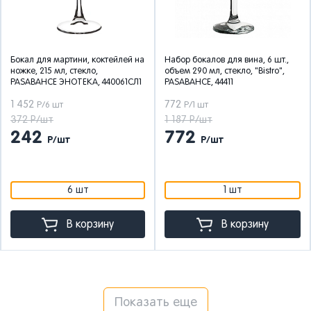
Бокал для мартини, коктейлей на
Набор бокалов для вина, 6 шт.,
ножке, 215 мл, стекло,
объем 290 мл, стекло, "Bistro",
PASABAHCE ЭНОТЕКА, 440061СЛ1
PASABAHCE, 44411
1 452
772
Р/6 шт
Р/1 шт
372 Р/шт
1 187 Р/шт
242
772
Р/шт
Р/шт
6 шт
1 шт
В корзину
В корзину
Показать еще