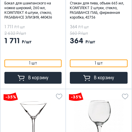
Бокал для шампанского на
Стакан для пива, объем 665 мл,
ножке широкий, 260 мл,
КОМПЛЕКТ 2 штуки, стекло,
КОМПЛЕКТ 4 штуки, стекло,
PASABAHCE ПАБ, фирменная
PASABAHCE ЭЛИЗИЯ, 440436
коробка, 42756
1 711
364
Р/1 шт
Р/1 шт
2 632 Р/шт
560 Р/шт
1 711
364
Р/шт
Р/шт
1 шт
1 шт
В корзину
В корзину
-35%
-35%