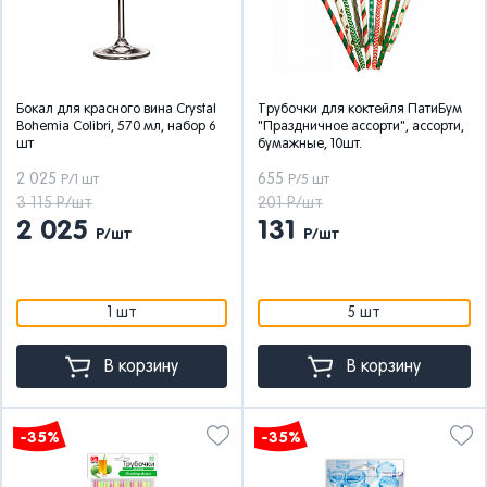
Бокал для красного вина Crystal
Трубочки для коктейля ПатиБум
Bohemia Colibri, 570 мл, набор 6
"Праздничное ассорти", ассорти,
шт
бумажные, 10шт.
2 025
655
Р/1 шт
Р/5 шт
3 115 Р/шт
201 Р/шт
2 025
131
Р/шт
Р/шт
1 шт
5 шт
В корзину
В корзину
-35%
-35%