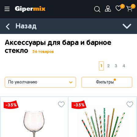
0
0
Назад
Аксессуары для бара и барное
стекло
56 товаров
1
2
3
4
Фильтры
-35%
-35%