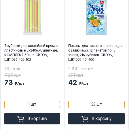
Трубочки для коктейлей прямые
Пакеты для приготовления льда
пластиковые 8х240мм, цветные,
с завязками, 12 пакетов по 18
КОМПЛЕКТ 50 шт, GRIFON,
ячеек, 216 кубиков, GRIFON,
ШК1036, 105-103
ШК1009, 101-100
73
2 310
Р/1 шт
Р/55 шт
112 Р/шт
65 Р/шт
73
42
Р/шт
Р/шт
1 шт
55 шт
В корзину
В корзину