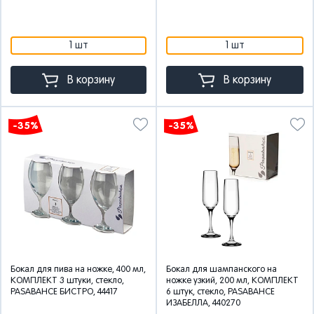
1 шт
1 шт
В корзину
В корзину
-35%
-35%
Бокал для пива на ножке, 400 мл,
Бокал для шампанского на
КОМПЛЕКТ 3 штуки, стекло,
ножке узкий, 200 мл, КОМПЛЕКТ
PASABAHCE БИСТРО, 44417
6 штук, стекло, PASABAHCE
ИЗАБЕЛЛА, 440270