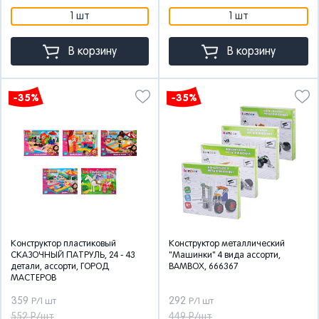
1 шт
1 шт
В корзину
В корзину
-35%
-35%
Конструктор пластиковый
Конструктор металлический
СКАЗОЧНЫЙ ПАТРУЛЬ, 24 - 43
"Машинки" 4 вида ассорти,
детали, ассорти, ГОРОД
BAMBOX, 666367
МАСТЕРОВ
359
292
Р/1 шт
Р/1 шт
552 Р/шт
449 Р/шт