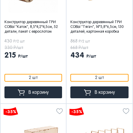
Конструктор деревянный ТРИ
Конструктор деревянный ТРИ
СОВЫ "Каток", 8,5*4,2*4,5см, 52
СОВЫ "Тягач", 14*5,8*6,5см, 130
детали, пакет с еврослотом
деталей, картонная коробка
430
868
Р/2 шт
Р/2 шт
330 Р/шт
668 Р/шт
215
434
Р/шт
Р/шт
2 шт
2 шт
В корзину
В корзину
-35%
-35%