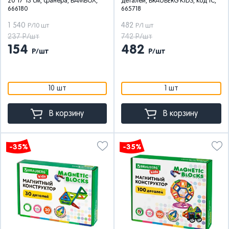
20*17*13 см, фанера, BAMBOX,
деталей, BRAUBERG KIDS, код 1С,
666180
665718
1 540
482
Р/10 шт
Р/1 шт
237 Р/шт
742 Р/шт
154
482
Р/шт
Р/шт
10 шт
1 шт
В корзину
В корзину
-35%
-35%