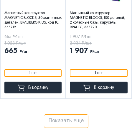
Магнитный конструктор
Магнитный конструктор
MAGNETIC BLOCKS, 30 магнитных
MAGNETIC BLOCKS, 100 деталей,
деталей, BRAUBERG KIDS, код 1С,
2 колесные базы, карусель,
665719
BRAUBE, 665720
665
1 907
Р/1 шт
Р/1 шт
1 023 Р/шт
2 934 Р/шт
665
1 907
Р/шт
Р/шт
1 шт
1 шт
В корзину
В корзину
Показать еще