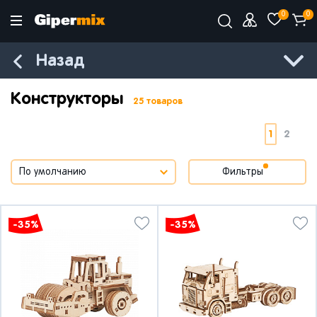
0
0
Назад
Конструкторы
25 товаров
1
2
Фильтры
-35%
-35%