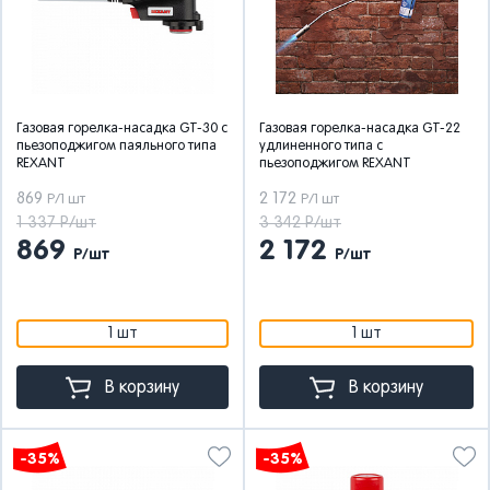
Газовая горелка-насадка GT-30 с
Газовая горелка-насадка GT-22
пьезоподжигом паяльного типа
удлиненного типа с
REXANT
пьезоподжигом REXANT
869
2 172
Р/1 шт
Р/1 шт
1 337 Р/шт
3 342 Р/шт
869
2 172
Р/шт
Р/шт
1 шт
1 шт
В корзину
В корзину
-35%
-35%