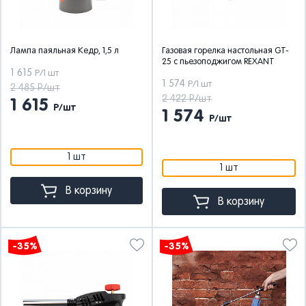
Лампа паяльная Кедр, 1,5 л
Газовая горелка настольная GT-
25 с пьезоподжигом REXANT
1 615
Р/1 шт
1 574
Р/1 шт
2 485 Р/шт
2 422 Р/шт
1 615
Р/шт
1 574
Р/шт
1 шт
1 шт
В корзину
В корзину
-35%
-35%