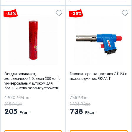
-35%
-35%
Газ для зажигалок,
Газовая горелка-насадка GT-23 с
металлический баллон 300 мл (с
пьезоподжигом REXANT
универсальным штоком для
большинства газовых устройств)
4 920
738
Р/24 шт
Р/1 шт
315 Р/шт
1 135 Р/шт
205
738
Р/шт
Р/шт