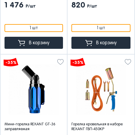
1 476
820
Р/шт
Р/шт
1 шт
1 шт
В корзину
В корзину
-35%
-35%
Мини-горелка REXANT GT-36
Горелка кровельная в наборе
заправляемая
REXANT ГВП-450КР