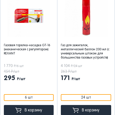
Газовая горелка-насадка GT-16
Газ для зажигалок,
(механическая с регулятором)
металлический баллон 200 мл (с
REXANT
универсальным штоком для
большинства газовых устройств)
1 770
4 104
Р/6 шт
Р/24 шт
454 Р/шт
263 Р/шт
295
171
Р/шт
Р/шт
6 шт
24 шт
В корзину
В корзину