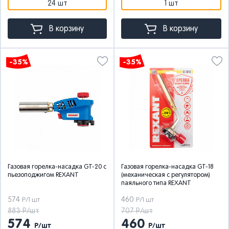
24 шт
1 шт
В корзину
В корзину
-35%
-35%
Газовая горелка-насадка GT-20 с
Газовая горелка-насадка GT-18
пьезоподжигом REXANT
(механическая с регулятором)
паяльного типа REXANT
574
460
Р/1 шт
Р/1 шт
883 Р/шт
707 Р/шт
574
460
Р/шт
Р/шт