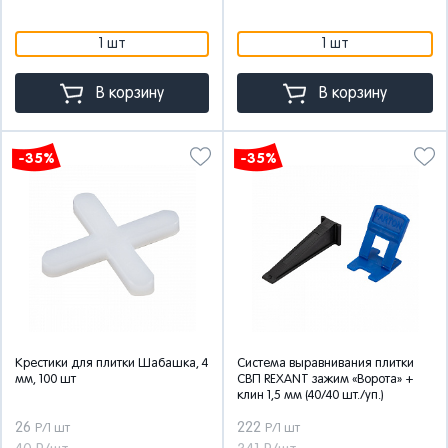
1 шт
1 шт
В корзину
В корзину
-35%
-35%
Крестики для плитки Шабашка, 4
Система выравнивания плитки
мм, 100 шт
СВП REXANT зажим «Ворота» +
клин 1,5 мм (40/40 шт./уп.)
26
222
Р/1 шт
Р/1 шт