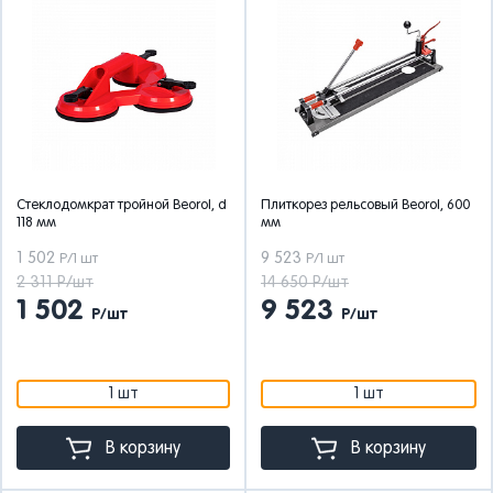
Стеклодомкрат тройной Beorol, d
Плиткорез рельсовый Beorol, 600
118 мм
мм
1 502
9 523
Р/1 шт
Р/1 шт
2 311 Р/шт
14 650 Р/шт
1 502
9 523
Р/шт
Р/шт
1 шт
1 шт
В корзину
В корзину