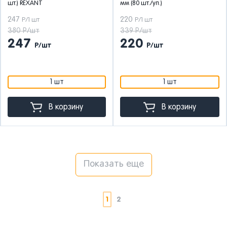
шт.) REXANT
мм (80 шт./уп.)
247
220
Р/1 шт
Р/1 шт
380 Р/шт
339 Р/шт
247
220
Р/шт
Р/шт
1 шт
1 шт
В корзину
В корзину
Показать еще
1
2