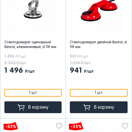
Стеклодомкрат одинарный
Стеклодомкрат двойной Beorol, d
Beorol, алюминиевый, d 118 мм
118 мм
1 496
941
Р/1 шт
Р/1 шт
2 302 Р/шт
1 448 Р/шт
1 496
941
Р/шт
Р/шт
1 шт
1 шт
В корзину
В корзину
-35%
-35%