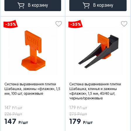
В корзину
В корзину
-35%
-35%
Система выравнивания плитки
Система выравнивания плитки
Шабашка, зажимы «флажок», 1,5
Шабашка, клинья и зажимы
мм, 100 шт, оранжевые
«флажок», 1,5 мм, 40/40 шт,
черные/оранжевые
147
179
Р/1 шт
Р/1 шт
226 Р/шт
275 Р/шт
147
179
Р/шт
Р/шт