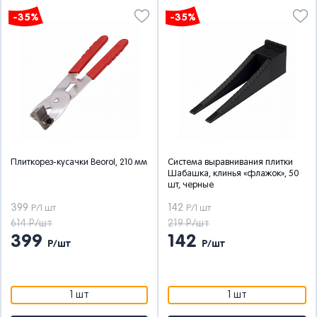
-35%
-35%
Плиткорез-кусачки Beorol, 210 мм
Система выравнивания плитки
Шабашка, клинья «флажок», 50
шт, черные
399
142
Р/1 шт
Р/1 шт
614 Р/шт
219 Р/шт
399
142
Р/шт
Р/шт
1 шт
1 шт