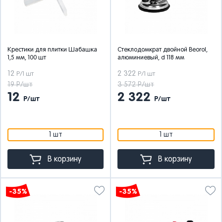
Крестики для плитки Шабашка
Стеклодомкрат двойной Beorol,
1,5 мм, 100 шт
алюминиевый, d 118 мм
12
2 322
Р/1 шт
Р/1 шт
19 Р/шт
3 572 Р/шт
12
2 322
Р/шт
Р/шт
1 шт
1 шт
В корзину
В корзину
-35%
-35%