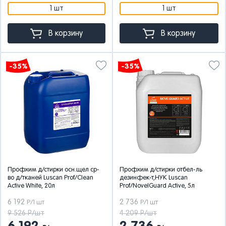
1 шт
1 шт
В корзину
В корзину
-35%
-35%
Профхим д/стирки осн.щел ср-
Профхим д/стирки отбел-ль
во д/тканей Luscan Prof/Clean
дезинфек-т,НУК Luscan
Active White, 20л
Prof/NovelGuard Active, 5л
6 192
2 736
Р/1 шт
Р/1 шт
9 526 Р/шт
4 209 Р/шт