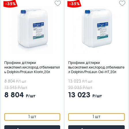
-35%
-35%
Профхим д/стирки
Профхим д/стирки
низкотемп.кислород.отбеливател
высокотемп.кислород.отбеливате
ь Dolphin/ProLaun Klorin,20л
л Dolphin/ProLaun Oxi-HT,20л
8 804
13 023
Р/1 шт
Р/1 шт
13 545 Р/шт
20 035 Р/шт
8 804
13 023
Р/шт
Р/шт
1 шт
1 шт