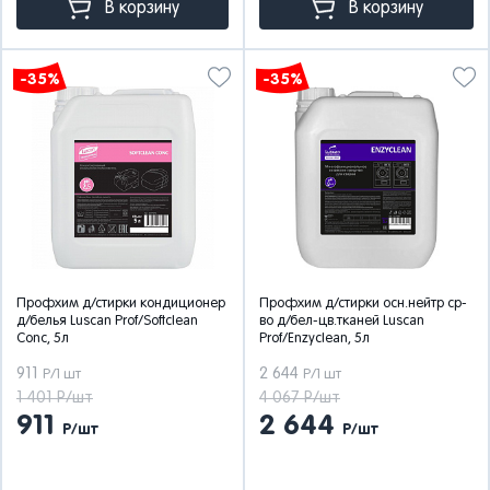
В корзину
В корзину
-35%
-35%
Профхим д/стирки кондиционер
Профхим д/стирки осн.нейтр ср-
д/белья Luscan Prof/Softclean
во д/бел-цв.тканей Luscan
Сonc, 5л
Prof/Enzyclean, 5л
911
2 644
Р/1 шт
Р/1 шт
1 401 Р/шт
4 067 Р/шт
911
2 644
Р/шт
Р/шт