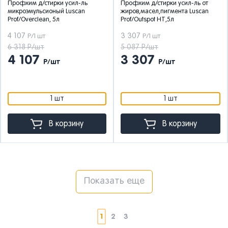
Профхим д/стирки усил-ль
Профхим д/стирки усил-ль от
микроэмульсионый Luscan
жиров,масел,пигмента Luscan
Prof/Overclean, 5л
Prof/Outspot НТ,5л
4 107
3 307
Р/1 шт
Р/1 шт
6 318 Р/шт
5 087 Р/шт
4 107
3 307
Р/шт
Р/шт
1 шт
1 шт
В корзину
В корзину
Показать еще
1
2
3