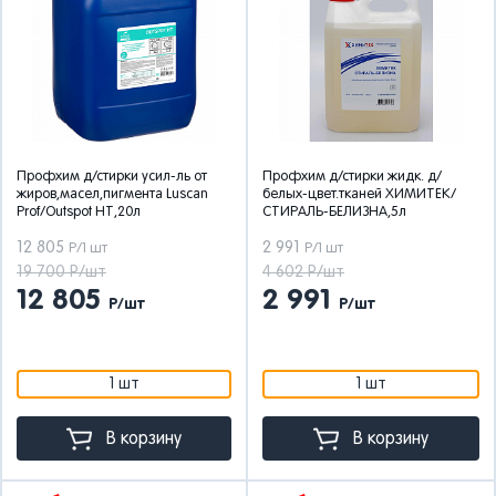
Профхим д/стирки усил-ль от
Профхим д/стирки жидк. д/
жиров,масел,пигмента Luscan
белых-цвет.тканей ХИМИТЕК/
Prof/Outspot НТ,20л
СТИРАЛЬ-БЕЛИЗНА,5л
12 805
2 991
Р/1 шт
Р/1 шт
19 700 Р/шт
4 602 Р/шт
12 805
2 991
Р/шт
Р/шт
1 шт
1 шт
В корзину
В корзину