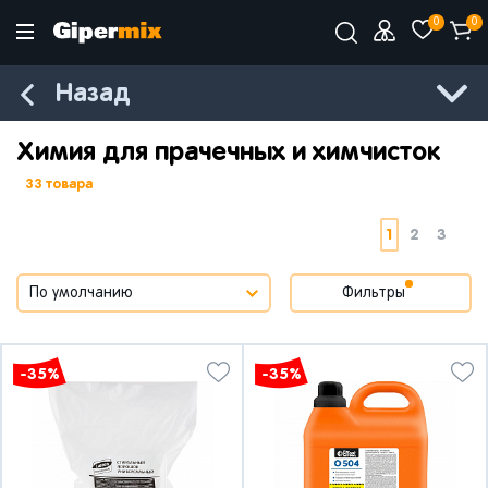
0
0
Назад
Химия для прачечных и химчисток
33 товара
1
2
3
Фильтры
-35%
-35%