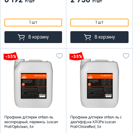
6 192
2 736
Р/шт
Р/шт
1 шт
1 шт
В корзину
В корзину
-35%
-35%
Профхим д/стирки отбел-ль
Профхим д/стирки отбел-ль с
кислородный, перекись. Luscan
дез/эфф,на ХЛОРе Luscan
Prof/Opticlean, 5л
Prof/Chloreffect, 5л