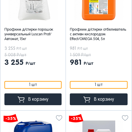
Профхим д/стирки порошок
Профхим д/стирки отбеливатель
универсальный Luscan Prof/
с активн кислородом
Автомат, 15кг
Effect/OMEGA 504, 5л
3 255
981
Р/1 шт
Р/1 шт
5 008 Р/шт
1 509 Р/шт
3 255
981
Р/шт
Р/шт
1 шт
1 шт
В корзину
В корзину
-35%
-35%