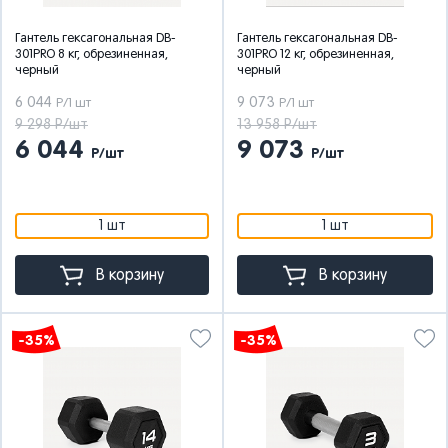
Гантель гексагональная DB-
Гантель гексагональная DB-
301PRO 8 кг, обрезиненная,
301PRO 12 кг, обрезиненная,
черный
черный
6 044
9 073
Р/1 шт
Р/1 шт
9 298 Р/шт
13 958 Р/шт
6 044
9 073
Р/шт
Р/шт
1 шт
1 шт
В корзину
В корзину
-35%
-35%