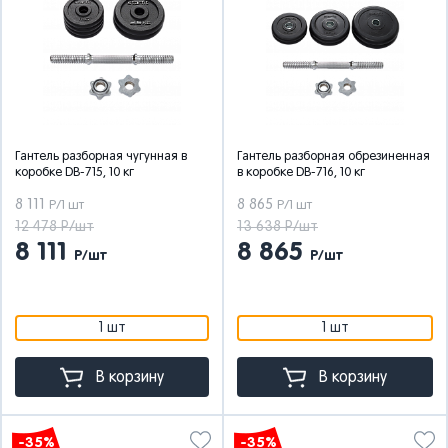
Гантель разборная чугунная в
Гантель разборная обрезиненная
коробке DB-715, 10 кг
в коробке DB-716, 10 кг
8 111
8 865
Р/1 шт
Р/1 шт
12 478 Р/шт
13 638 Р/шт
8 111
8 865
Р/шт
Р/шт
1 шт
1 шт
В корзину
В корзину
-35%
-35%