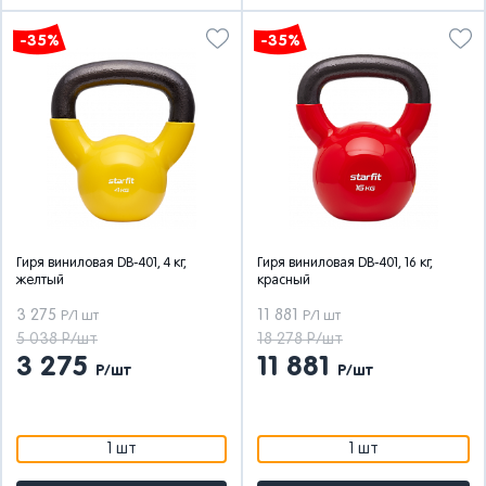
-35%
-35%
Гиря виниловая DB-401, 4 кг,
Гиря виниловая DB-401, 16 кг,
желтый
красный
3 275
11 881
Р/1 шт
Р/1 шт
5 038 Р/шт
18 278 Р/шт
3 275
11 881
Р/шт
Р/шт
1 шт
1 шт