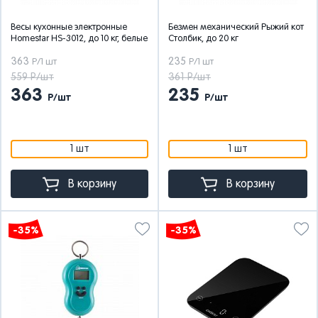
Весы кухонные электронные
Безмен механический Рыжий кот
Homestar HS-3012, до 10 кг, белые
Столбик, до 20 кг
363
235
Р/1 шт
Р/1 шт
559 Р/шт
361 Р/шт
363
235
Р/шт
Р/шт
1 шт
1 шт
В корзину
В корзину
-35%
-35%