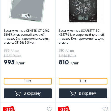
Весы кухонные CENTEK CT-2462
Весы кухонные SCARLETT SC-
SILVER, электронный дисплей,
KS57P66, электронный дисплей,
max вес 5 кг, тарокомпенсация,
max вес 10кг, тарокомпенсация,
стекло, CT-2462 Silver
стекло
995
810
Р/1 шт
Р/1 шт
1 531 Р/шт
1 246 Р/шт
995
810
Р/шт
Р/шт
1 шт
1 шт
В корзину
В корзину
-35%
-35%