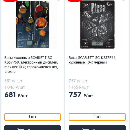
Весы кухонные SCARLETT SC-
Весы SCARLETT SC-KS57P66,
KS57P68, электронный дисплей,
кухонные, 10кг, черный
max вес 10 кг, тарокомпенсация,
стекло
681
757
Р/1 шт
Р/1 шт
1 048 Р/шт
1 165 Р/шт
681
757
Р/шт
Р/шт
1 шт
1 шт