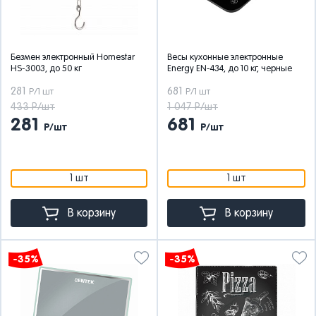
Безмен электронный Homestar
Весы кухонные электронные
HS-3003, до 50 кг
Energy EN-434, до 10 кг, черные
281
681
Р/1 шт
Р/1 шт
433 Р/шт
1 047 Р/шт
281
681
Р/шт
Р/шт
1 шт
1 шт
В корзину
В корзину
-35%
-35%