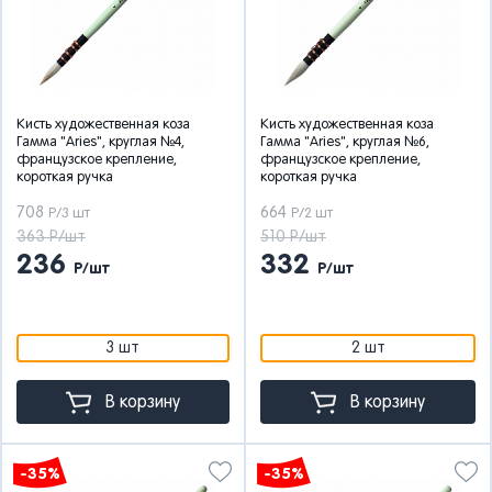
Кисть художественная коза
Кисть художественная коза
Гамма "Aries", круглая №4,
Гамма "Aries", круглая №6,
французское крепление,
французское крепление,
короткая ручка
короткая ручка
708
664
Р/3 шт
Р/2 шт
363 Р/шт
510 Р/шт
236
332
Р/шт
Р/шт
3 шт
2 шт
В корзину
В корзину
-35%
-35%