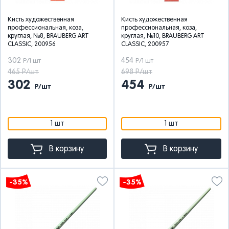
Кисть художественная
Кисть художественная
профессиональная, коза,
профессиональная, коза,
круглая, №8, BRAUBERG ART
круглая, №10, BRAUBERG ART
CLASSIC, 200956
CLASSIC, 200957
302
454
Р/1 шт
Р/1 шт
465 Р/шт
698 Р/шт
302
454
Р/шт
Р/шт
1 шт
1 шт
В корзину
В корзину
-35%
-35%