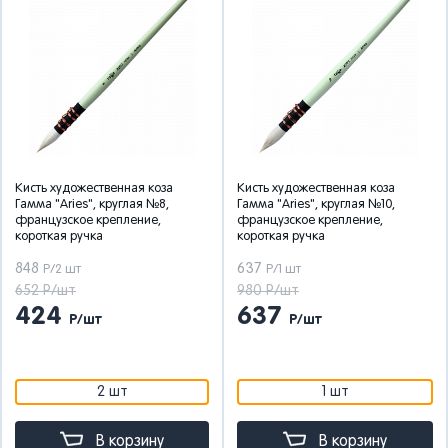
Кисть художественная коза
Кисть художественная коза
Гамма "Aries", круглая №8,
Гамма "Aries", круглая №10,
французское крепление,
французское крепление,
короткая ручка
короткая ручка
848
637
Р/2 шт
Р/1 шт
652 Р/шт
980 Р/шт
424
637
Р/шт
Р/шт
2 шт
1 шт
В корзину
В корзину