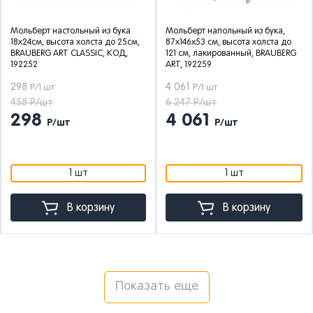
Мольберт настольный из бука
Мольберт напольный из бука,
18х24см, высота холста до 25см,
87х146х53 см, высота холста до
BRAUBERG ART CLASSIC, КОД,
121 см, лакированный, BRAUBERG
192252
ART, 192259
298
4 061
Р/1 шт
Р/1 шт
458 Р/шт
6 247 Р/шт
298
4 061
Р/шт
Р/шт
1 шт
1 шт
В корзину
В корзину
Показать еще