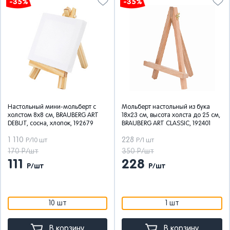
-35%
-35%
Настольный мини-мольберт с
Мольберт настольный из бука
холстом 8х8 см, BRAUBERG ART
18х23 см, высота холста до 25 см,
DEBUT, сосна, хлопок, 192679
BRAUBERG ART CLASSIC, 192401
1 110
228
Р/10 шт
Р/1 шт
170 Р/шт
350 Р/шт
111
228
Р/шт
Р/шт
10 шт
1 шт
В корзину
В корзину