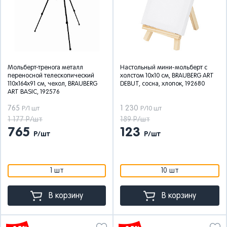
Мольберт-тренога металл
Настольный мини-мольберт с
переносной телескопический
холстом 10х10 см, BRAUBERG ART
110х164х91 см, чехол, BRAUBERG
DEBUT, сосна, хлопок, 192680
ART BASIC, 192576
765
1 230
Р/1 шт
Р/10 шт
1 177 Р/шт
189 Р/шт
765
123
Р/шт
Р/шт
1 шт
10 шт
В корзину
В корзину