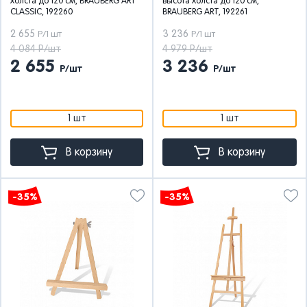
холста до 120 см, BRAUBERG ART
высота холста до 120 см,
CLASSIC, 192260
BRAUBERG ART, 192261
2 655
3 236
Р/1 шт
Р/1 шт
4 084 Р/шт
4 979 Р/шт
2 655
3 236
Р/шт
Р/шт
1 шт
1 шт
В корзину
В корзину
-35%
-35%