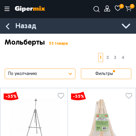
0
0
Назад
Мольберты
53 товара
1
2
3
4
Фильтры
-35%
-35%