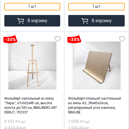
1 шт
1 шт
В корзину
В корзину
-35%
-35%
Мольберт напольный из липы
Мольберт-планшет настольный
"Лира", 67х162х48 см, высота
из липы А3, 38х45х36см,
холста до 100 см, BRAUBERG ART
регулируемый угол наклона,
DEBUT, 192337
BRAUBE
2 231
1 008
Р/1 шт
Р/1 шт
3 433 Р/шт
1 550 Р/шт