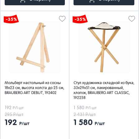
-35%
-35%
Мольберт настольный из сосны
Стул художника складной из бука,
18х23 см, высота холста до 25 см,
33х29х51 см, лакированный,
BRAUBERG ART DEBUT, 192402
хлопок, BRAUBERG ART CLASSIC,
192258
192
1 580
Р/1 шт
Р/1 шт
295 Р/шт
2 431 Р/шт
192
1 580
Р/шт
Р/шт