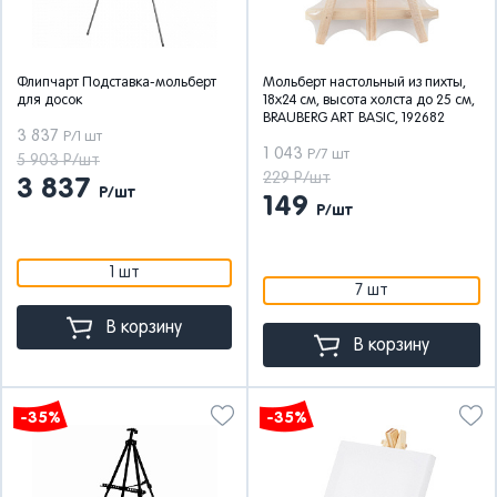
Флипчарт Подставка-мольберт
Мольберт настольный из пихты,
для досок
18х24 см, высота холста до 25 см,
BRAUBERG ART BASIC, 192682
3 837
Р/1 шт
1 043
Р/7 шт
5 903 Р/шт
229 Р/шт
3 837
Р/шт
149
Р/шт
1 шт
7 шт
В корзину
В корзину
-35%
-35%