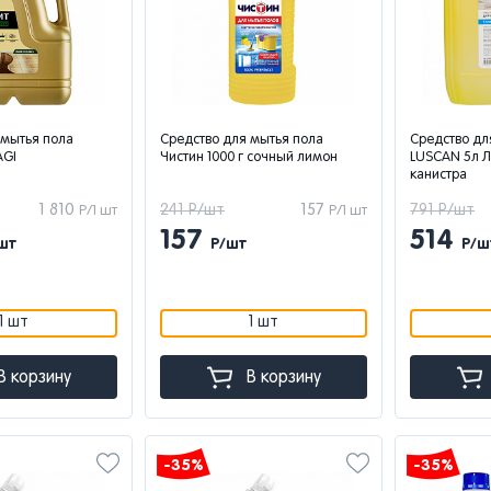
 мытья пола
Средство для мытья пола
Средство дл
AGI
Чистин 1000 г сочный лимон
LUSCAN 5л Л
канистра
1 810
241 Р/шт
157
791 Р/шт
Р/1 шт
Р/1 шт
157
514
шт
Р/шт
Р/ш
1 шт
1 шт
В корзину
В корзину
-35%
-35%