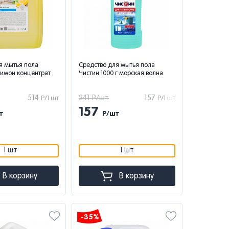
я мытья пола
Средство для мытья пола
имон концентрат
Чистин 1000 г морская волна
514
241 Р/шт
157
Р/1 шт
Р/1 шт
157
т
Р/шт
1 шт
1 шт
В корзину
В корзину
-35%