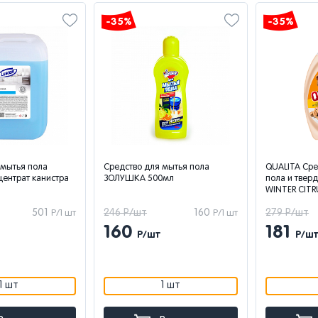
-35%
-35%
 мытья пола
Средство для мытья пола
QUALITA Сре
центрат канистра
ЗОЛУШКА 500мл
пола и твер
WINTER CITR
501
246 Р/шт
160
279 Р/шт
Р/1 шт
Р/1 шт
160
181
Р/шт
Р/ш
1 шт
1 шт