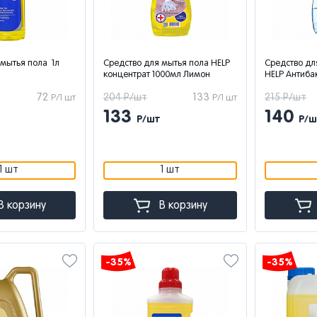
 мытья пола 1л
Средство для мытья пола HELP
Средство дл
концентрат 1000мл Лимон
HELP Антиба
72
204 Р/шт
133
215 Р/шт
Р/1 шт
Р/1 шт
133
140
Р/шт
Р/ш
1 шт
1 шт
В корзину
В корзину
-35%
-35%