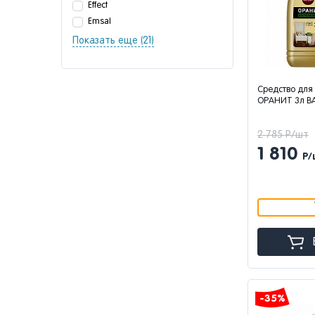
Effect
Emsal
Показать еще (21)
Средство для
ОРАНИТ 3л B
2 785 Р/шт
1 810
Р/
-35%