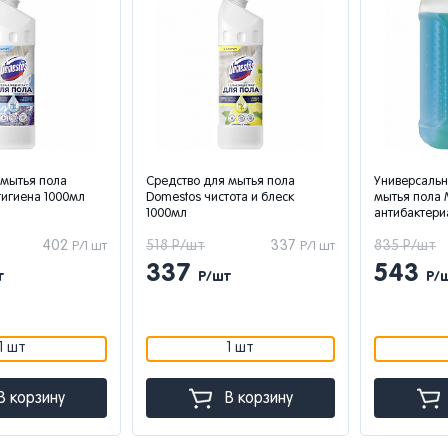
 мытья пола
Средство для мытья пола
Универсальн
гигиена 1000мл
Domestos чистота и блеск
мытья пола
1000мл
антибактери
402
518 Р/шт
337
835 Р/шт
Р/1 шт
Р/1 шт
337
543
т
Р/шт
Р/
1 шт
1 шт
В корзину
В корзину