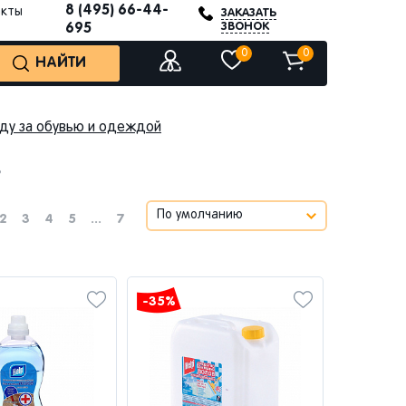
8 (495) 66-44-
акты
ЗАКАЗАТЬ
ЗВОНОК
695
0
0
НАЙТИ
оду за обувью и одеждой
в
2
3
4
5
...
7
-35%