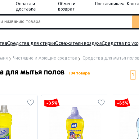
Оплата и
Обмен и
Поставщикам
Конт
доставка
возврат
тва
Средства для стирки
Освежители воздуха
Средства по ух
имия
Чистящие и моющие средства
Средства для мытья поло
а для мытья полов
104 товара
1
-35%
-35%