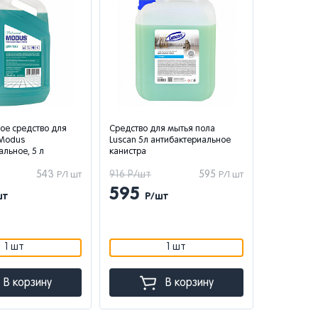
ое средство для
Средство для мытья пола
 Modus
Luscan 5л антибактериальное
альное, 5 л
канистра
543
916 Р/шт
595
Р/1 шт
Р/1 шт
595
шт
Р/шт
1 шт
1 шт
В корзину
В корзину