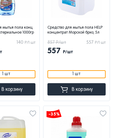
я мытья пола конц
Средство для мытья пола HELP
ктериальное 1000гр
концентрат Морской бриз, 5л
140
857 Р/шт
557
Р/1 шт
Р/1 шт
557
т
Р/шт
1 шт
1 шт
В корзину
В корзину
-35%