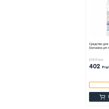
Средство для
Domestos улт 
618 Р/шт
402
Р/ш