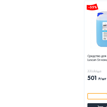
-35%
Средство для
Luscan 5л кон
771 Р/шт
501
Р/шт