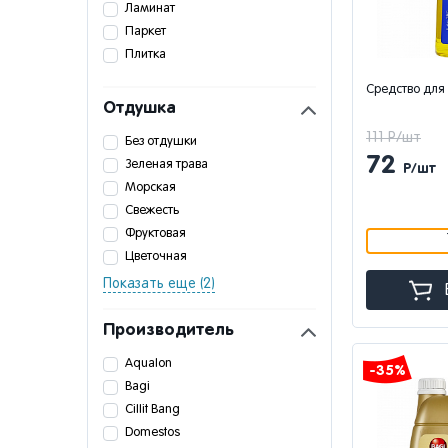
Ламинат
Паркет
Плитка
Средство для
Отдушка
111 Р/шт
Без отдушки
72
Зеленая трава
Р/шт
Морская
Свежесть
Фруктовая
Цветочная
Показать еще (2)
Производитель
Aqualon
-35%
Bagi
Cillit Bang
Domestos