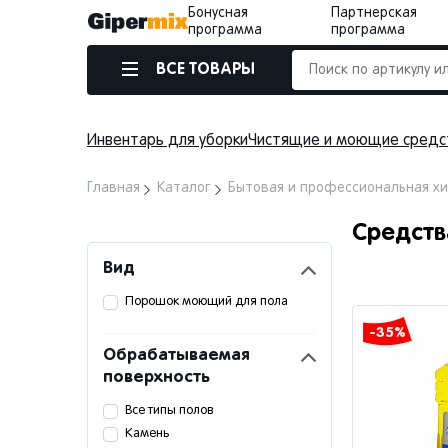
Бонусная
Партнерская
программа
программа
ВСЕ ТОВАРЫ
Инвентарь для уборки
Чистящие и моющие средс
Главная
Каталог
Бытовая и профессиональная х
Средств
Вид
Порошок моющий для пола
-35%
Обрабатываемая
поверхность
Все типы полов
Камень