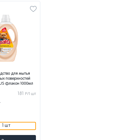
дство для мытья
дых поверхностей
US флакон 1000мл
181
Р/1 шт
т
1 шт