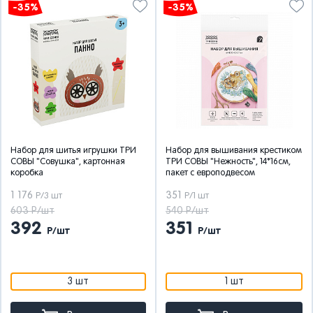
-35%
-35%
Набор для шитья игрушки ТРИ
Набор для вышивания крестиком
СОВЫ "Совушка", картонная
ТРИ СОВЫ "Нежность", 14*16см,
коробка
пакет с европодвесом
1 176
351
Р/3 шт
Р/1 шт
603 Р/шт
540 Р/шт
392
351
Р/шт
Р/шт
3 шт
1 шт