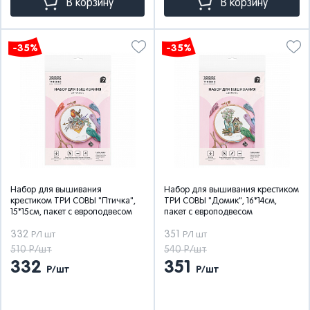
В корзину
В корзину
-35%
-35%
Набор для вышивания
Набор для вышивания крестиком
крестиком ТРИ СОВЫ "Птичка",
ТРИ СОВЫ "Домик", 16*14см,
15*15см, пакет с европодвесом
пакет с европодвесом
332
351
Р/1 шт
Р/1 шт
510 Р/шт
540 Р/шт
332
351
Р/шт
Р/шт