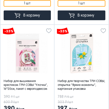
1 шт
1 шт
В корзину
В корзину
-35%
-35%
Набор для вышивания
Набор для творчества ТРИ СОВЫ,
крестиком ТРИ СОВЫ "Улочка",
открытка "Яркие моменты",
16*20см, пакет с европодвесом
картонная упаковка
390
788
Р/1 шт
Р/4 шт
600 Р/шт
303 Р/шт
390
197