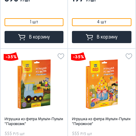
Р/шт
Р/шт
1 шт
4 шт
В корзину
В корзину
-35%
-35%
Игрушка из фетра Мульти-Пульти
Игрушка из фетра Мульти-Пульти
"Паровозик"
"Пирожное"
555
555
Р/5 шт
Р/5 шт