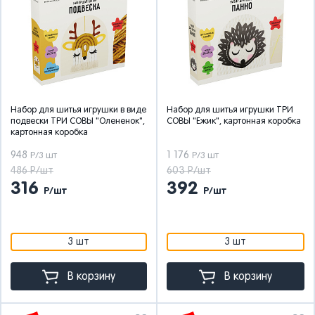
Набор для шитья игрушки в виде
Набор для шитья игрушки ТРИ
подвески ТРИ СОВЫ "Олененок",
СОВЫ "Ежик", картонная коробка
картонная коробка
948
1 176
Р/3 шт
Р/3 шт
486 Р/шт
603 Р/шт
316
392
Р/шт
Р/шт
3 шт
3 шт
В корзину
В корзину