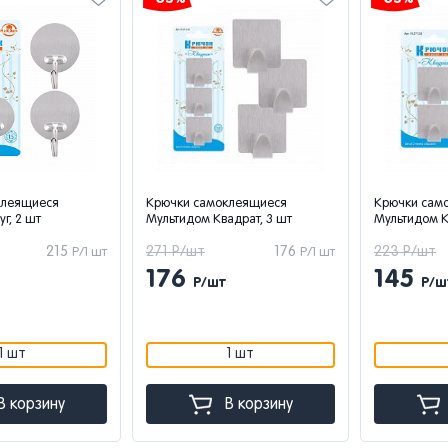
клеящиеся
Крючки самоклеящиеся
Крючки сам
г, 2 шт
Мультидом Квадрат, 3 шт
Мультидом К
215
271 Р/шт
176
223 Р/шт
Р/1 шт
Р/1 шт
176
145
Р/шт
Р/ш
1 шт
1 шт
В корзину
В корзину