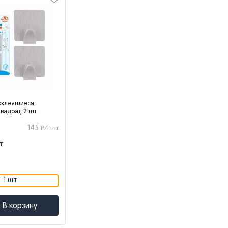
оклеящиеся
вадрат, 2 шт
145
Р/1 шт
т
1 шт
В корзину