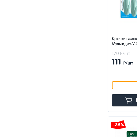
Крючки само
Мультидом VL2
170 Р/шт
111
Р/шт
-35%