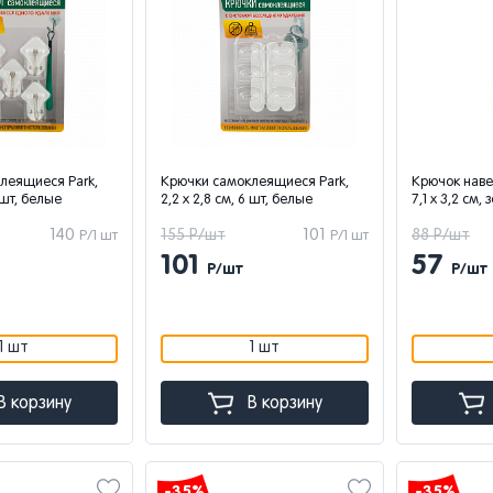
леящиеся Park,
Крючки самоклеящиеся Park,
Крючок навес
5 шт, белые
2,2 x 2,8 см, 6 шт, белые
7,1 x 3,2 см,
140
155 Р/шт
101
88 Р/шт
Р/1 шт
Р/1 шт
101
57
Р/шт
Р/шт
1 шт
1 шт
В корзину
В корзину
-35%
-35%