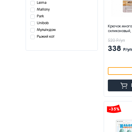
Laima
Mallony
Park
Unibob
Крючок мног
Мультидом
силиконовый, 
Рыжий кот
520 Р/уп
338
Р/уп
-35%