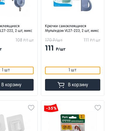
оклеящиеся
Крючки самоклеящиеся
27-222, 2 шт, микс
Мультидом VL27-223, 2 шт, микс
108
170 Р/шт
111
Р/1 шт
Р/1 шт
111
т
Р/шт
1 шт
1 шт
В корзину
В корзину
-35%