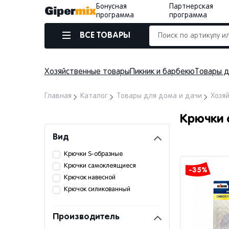
Бонусная
Партнерская
программа
программа
ВСЕ ТОВАРЫ
Хозяйственные товары
Пикник и барбекю
Товары д
Главная
Каталог
Товары для дома и дачи
Хозя
Крючки
Вид
Крючки S-образные
Крючки самоклеящиеся
-35%
Крючок навесной
Крючок силикованный
Производитель