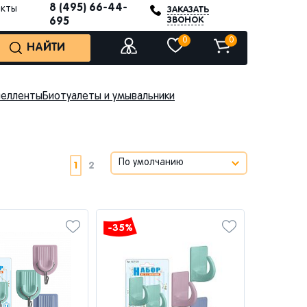
8 (495) 66-44-
акты
ЗАКАЗАТЬ
ЗВОНОК
695
0
0
НАЙТИ
пелленты
Биотуалеты и умывальники
1
2
-35%