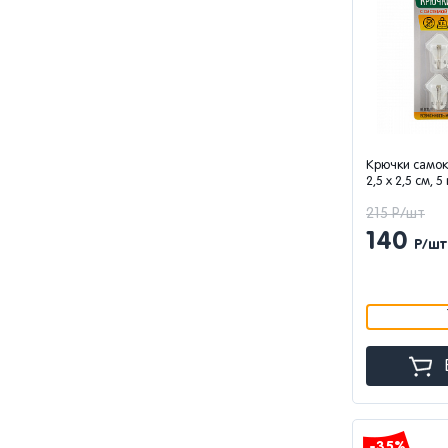
Крючки самок
2,5 x 2,5 см, 
215 Р/шт
140
Р/шт
-35%