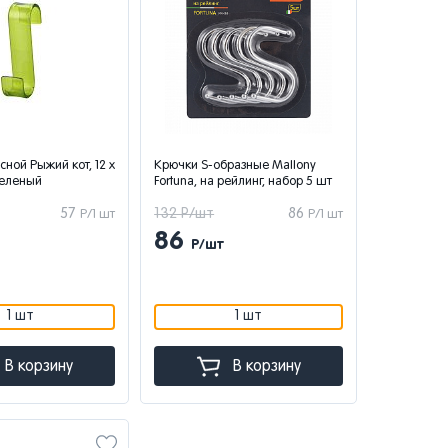
ной Рыжий кот, 12 x
Крючки S-образные Mallony
 зеленый
Fortuna, на рейлинг, набор 5 шт
57
132 Р/шт
86
Р/1 шт
Р/1 шт
86
Р/шт
1 шт
1 шт
В корзину
В корзину