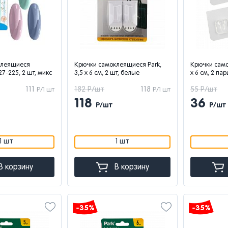
клеящиеся
Крючки самоклеящиеся Park,
Крючки само
7-225, 2 шт, микс
3,5 x 6 см, 2 шт, белые
x 6 см, 2 па
111
182 Р/шт
118
55 Р/шт
Р/1 шт
Р/1 шт
118
36
Р/шт
Р/шт
1 шт
1 шт
В корзину
В корзину
-35%
-35%