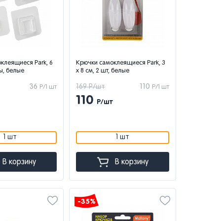
клеящиеся Park, 6
Крючки самоклеящиеся Park, 3
ры, белые
x 8 см, 2 шт, белые
36
169 Р/шт
110
Р/1 шт
Р/1 шт
110
Р/шт
1 шт
1 шт
В корзину
В корзину
-35%