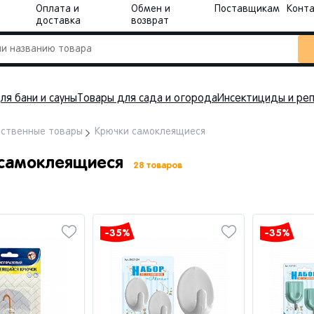
Оплата и
Обмен и
Поставщикам
Конт
доставка
возврат
ля бани и сауны
Товары для сада и огорода
Инсектициды и ре
йственные товары
Крючки самоклеящиеся
 самоклеящиеся
28 товаров
-35%
-35%