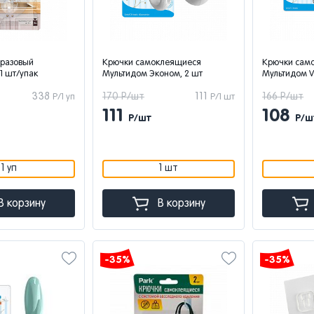
оразовый
Крючки самоклеящиеся
Крючки сам
1 шт/упак
Мультидом Эконом, 2 шт
Мультидом VL
338
170 Р/шт
111
166 Р/шт
Р/1 уп
Р/1 шт
111
108
Р/шт
Р/ш
1 уп
1 шт
В корзину
В корзину
-35%
-35%