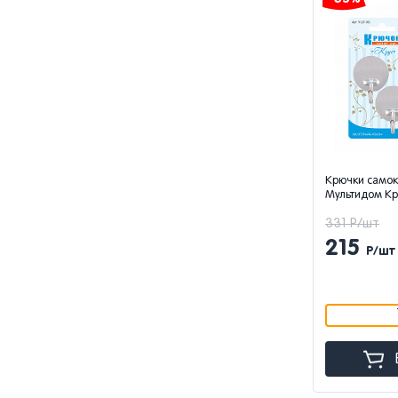
Крючки само
Мультидом Кру
331 Р/шт
215
Р/шт