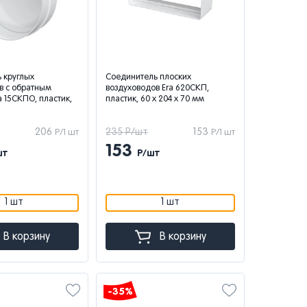
 круглых
Соединитель плоских
в с обратным
воздуховодов Era 620СКП,
a 15СКПО, пластик,
пластик, 60 x 204 x 70 мм
206
235 Р/шт
153
Р/1 шт
Р/1 шт
153
шт
Р/шт
1 шт
1 шт
В корзину
В корзину
-35%