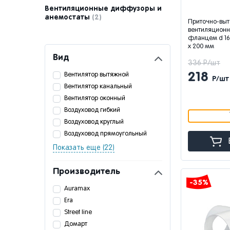
Вентиляционные диффузоры и
анемостаты
(2)
Приточно-вы
вентиляционна
фланцем d 160
x 200 мм
Вид
336 Р/шт
218
Вентилятор вытяжной
Р/шт
Вентилятор канальный
Вентилятор оконный
Воздуховод гибкий
Воздуховод круглый
Воздуховод прямоугольный
Показать еще (22)
Производитель
-35%
Auramax
Era
Street line
Домарт