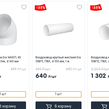
-35%
-35%
е Era 16ККП, 45
Воздуховод круглый жесткий Era
Воздуховод 
стик, d 160 мм
15ВП1, ПВХ, d 150 мм, 1 м
15ВП2, ПВХ, 
449
984 Р/шт
640
2 003 Р/ш
Р/1 шт
Р/1 шт
640
1 302
т
Р/шт
1 шт
1 шт
В корзину
В корзину