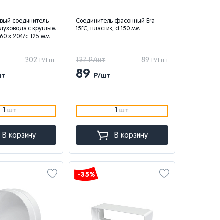
вый соединитель
Соединитель фасонный Era
здуховода с круглым
15FC, пластик, d 150 мм
 60 x 204/d 125 мм
302
137 Р/шт
89
Р/1 шт
Р/1 шт
89
шт
Р/шт
1 шт
1 шт
В корзину
В корзину
-35%