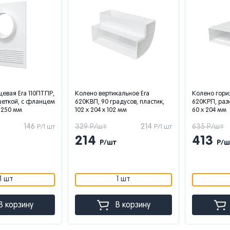
евая Era 110ПТПР,
Колено вертикальное Era
Колено гори
шеткой, с фланцем
620КВП, 90 градусов, пластик,
620КРП, разн
x 250 мм
102 x 204 x 102 мм
60 x 204 мм
146
329 Р/шт
214
635 Р/шт
Р/1 шт
Р/1 шт
214
413
Р/шт
Р/ш
1 шт
1 шт
В корзину
В корзину