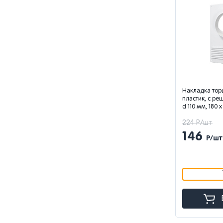
Накладка торц
пластик, с ре
d 110 мм, 180 
224 Р/шт
146
Р/шт