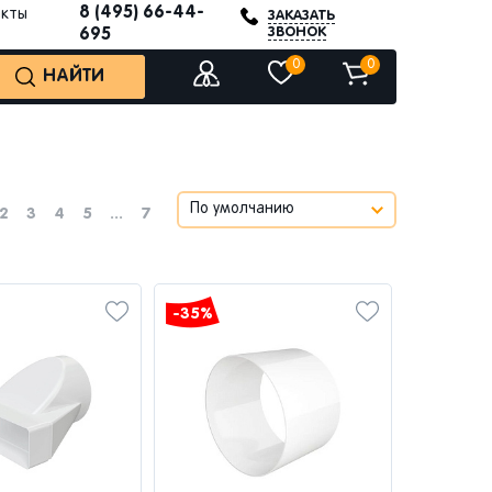
8 (495) 66-44-
акты
ЗАКАЗАТЬ
ЗВОНОК
695
0
0
НАЙТИ
2
3
4
5
...
7
-35%