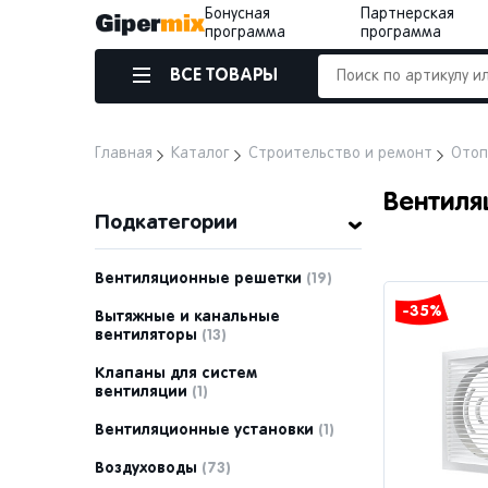
Бонусная
Партнерская
программа
программа
ВСЕ ТОВАРЫ
Главная
Каталог
Строительство и ремонт
Отоп
Вентиля
Подкатегории
Вентиляционные решетки
(19)
-35%
Вытяжные и канальные
вентиляторы
(13)
Клапаны для систем
вентиляции
(1)
Вентиляционные установки
(1)
Воздуховоды
(73)