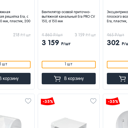
тяжная
Вентилятор осевой приточно-
Эксцентрико
я решетка Era, с
вытяжной канальный Era PRO CV
плоского во
 мм, пластик, 200
150, d 150 мм
Era, пластик,
218
4 860 Р/шт
3 159
465 Р/шт
Р/1 шт
Р/1 шт
3 159
302
Р/шт
Р/
1 шт
1 шт
В корзину
В корзину
-35%
-35%