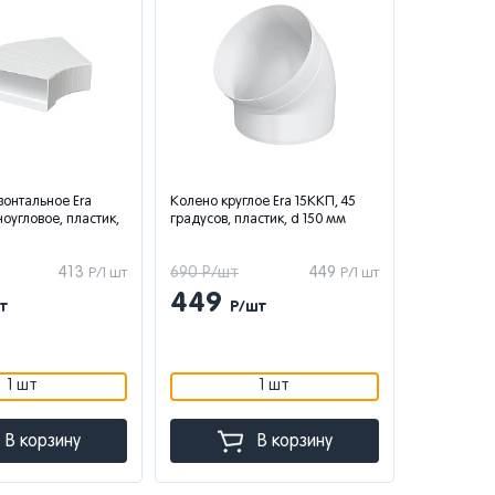
зонтальное Era
Колено круглое Era 15ККП, 45
оугловое, пластик,
градусов, пластик, d 150 мм
413
690 Р/шт
449
Р/1 шт
Р/1 шт
449
т
Р/шт
1 шт
1 шт
В корзину
В корзину