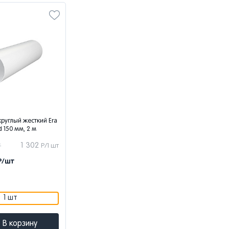
круглый жесткий Era
d 150 мм, 2 м
т
1 302
Р/1 шт
Р/шт
1 шт
В корзину