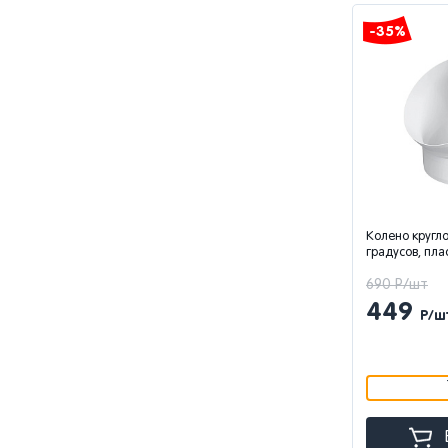
-35%
Колено кругло
градусов, пла
690 Р/шт
449
Р/ш