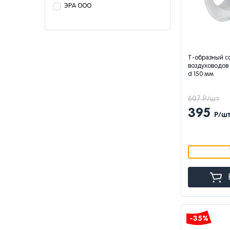
ЭРА ООО
Т-образный с
воздуховодов 
d 150 мм
607 Р/шт
395
Р/ш
-35%