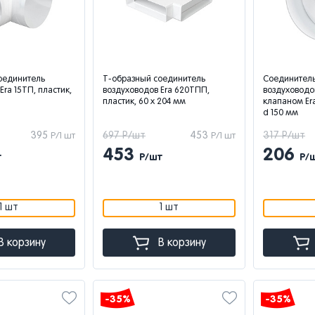
оединитель
Т-образный соединитель
Соединитель
Era 15ТП, пластик,
воздуховодов Era 620ТПП,
воздуховодо
пластик, 60 x 204 мм
клапаном Er
d 150 мм
395
697 Р/шт
453
317 Р/шт
Р/1 шт
Р/1 шт
453
206
т
Р/шт
Р/
1 шт
1 шт
В корзину
В корзину
-35%
-35%