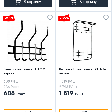
В корзину
В корзину
-35%
-35%
Вешалка настенная TI_ТС1М
Вешалка TI_настенная ТСП N26
черная
черная
608
1 819
Р/1 шт
Р/1 шт
936 Р/шт
2 798 Р/шт
608
1 819
Р/шт
Р/шт