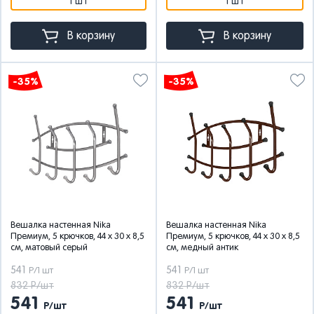
1 шт
1 шт
В корзину
В корзину
-35%
-35%
Вешалка настенная Nika
Вешалка настенная Nika
Премиум, 5 крючков, 44 x 30 x 8,5
Премиум, 5 крючков, 44 x 30 x 8,5
см, матовый серый
см, медный антик
541
541
Р/1 шт
Р/1 шт
832 Р/шт
832 Р/шт
541
541
Р/шт
Р/шт