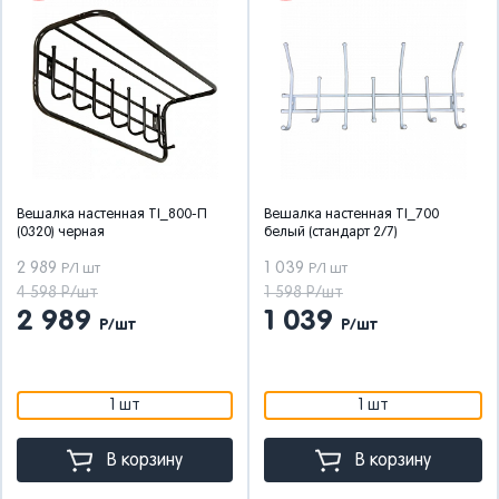
Вешалка настенная TI_800-П
Вешалка настенная TI_700
(0320) черная
белый (стандарт 2/7)
2 989
1 039
Р/1 шт
Р/1 шт
4 598 Р/шт
1 598 Р/шт
2 989
1 039
Р/шт
Р/шт
1 шт
1 шт
В корзину
В корзину