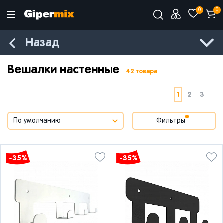
0
0
Назад
Вешалки настенные
42 товара
1
2
3
Фильтры
-35%
-35%