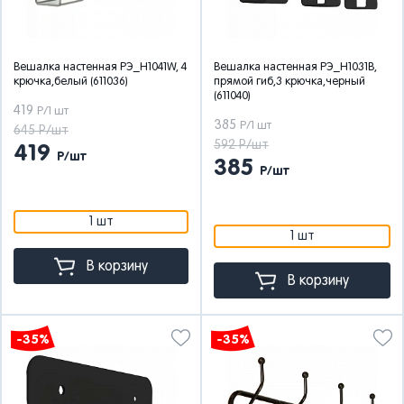
Вешалка настенная РЭ_H1041W, 4
Вешалка настенная РЭ_H1031B,
крючка,белый (611036)
прямой гиб,3 крючка,черный
(611040)
419
Р/1 шт
385
Р/1 шт
645 Р/шт
592 Р/шт
419
Р/шт
385
Р/шт
1 шт
1 шт
В корзину
В корзину
-35%
-35%