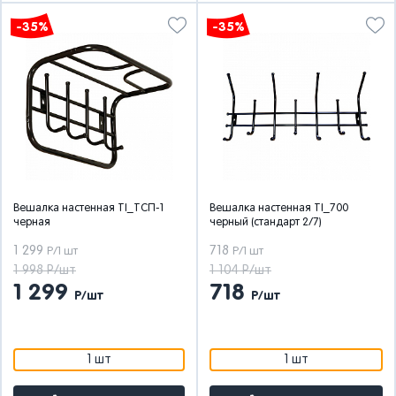
-35%
-35%
Вешалка настенная TI_ТСП-1
Вешалка настенная TI_700
черная
черный (стандарт 2/7)
1 299
718
Р/1 шт
Р/1 шт
1 998 Р/шт
1 104 Р/шт
1 299
718
Р/шт
Р/шт
1 шт
1 шт