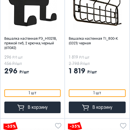
Вешалка настенная РЭ_H1021В,
Вешалка настенная TI_800-К
прямой гиб, 2 крючка,черный
(0321) черная
(611042)
296
1 819
Р/1 шт
Р/1 шт
456 Р/шт
2 798 Р/шт
296
1 819
Р/шт
Р/шт
1 шт
1 шт
В корзину
В корзину
-35%
-35%