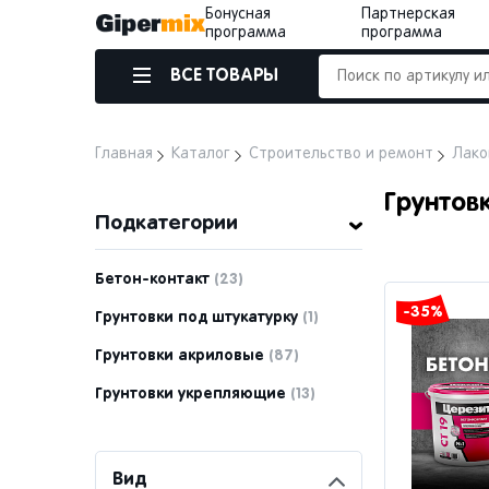
Бонусная
Партнерская
программа
программа
ВСЕ ТОВАРЫ
Главная
Каталог
Строительство и ремонт
Лако
Грунтов
Подкатегории
Бетон-контакт
(23)
-35%
Грунтовки под штукатурку
(1)
Грунтовки акриловые
(87)
Грунтовки укрепляющие
(13)
Вид