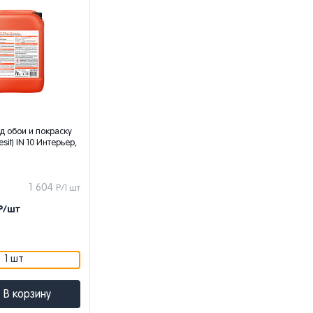
д обои и покраску
sit) IN 10 Интерьер,
1 604
Р/1 шт
Р/шт
1 шт
В корзину