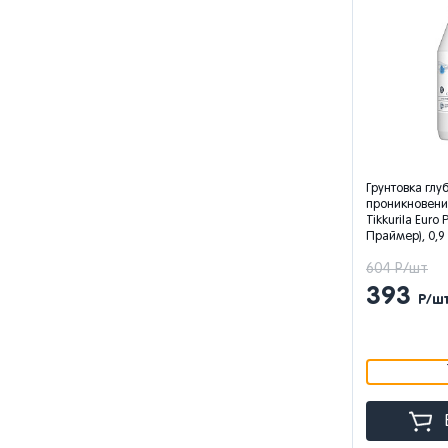
Грунтовка глу
проникновения
Tikkurila Euro 
Праймер), 0,9
604 Р/шт
393
Р/ш