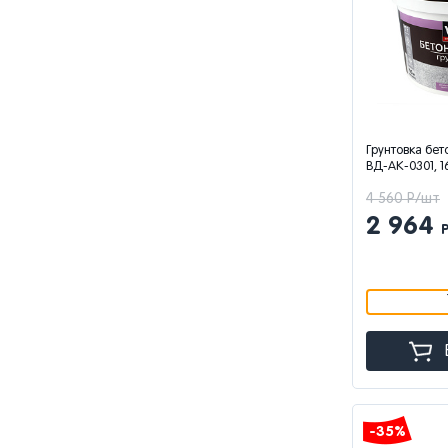
Грунтовка бет
ВД-АК-0301, 16
4 560 Р/шт
2 964
-35%