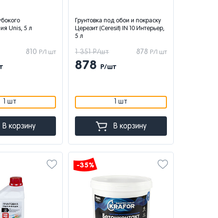
убокого
Грунтовка под обои и покраску
я Unis, 5 л
Церезит (Ceresit) IN 10 Интерьер,
5 л
810
1 351 Р/шт
878
Р/1 шт
Р/1 шт
878
т
Р/шт
1 шт
1 шт
В корзину
В корзину
-35%