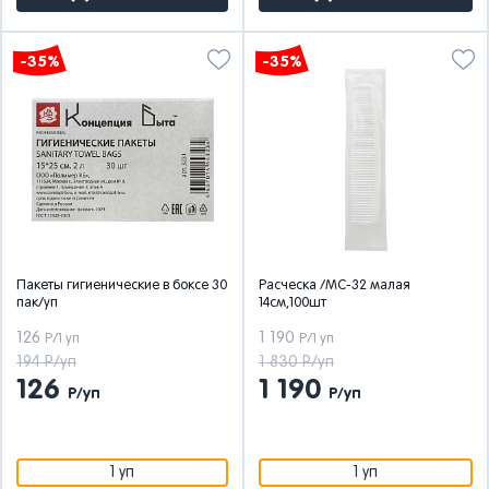
-35%
-35%
Пакеты гигиенические в боксе 30
Расческа /МС-32 малая
пак/уп
14см,100шт
126
1 190
Р/1 уп
Р/1 уп
194 Р/уп
1 830 Р/уп
126
1 190
Р/уп
Р/уп
1 уп
1 уп