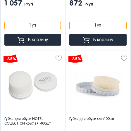
1 057
872
Р/уп
Р/уп
1 уп
1 уп
В корзину
В корзину
-35%
-35%
Губка для обуви HOTEL
Губка для обуви с/в /100шт
COLLECTION круглая, 400шт.