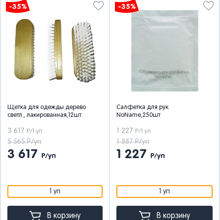
-35%
-35%
Щетка для одежды дерево
Салфетка для рук
светл., лакированная,12шт.
NoName,250шт
3 617
1 227
Р/1 уп
Р/1 уп
5 565 Р/уп
1 887 Р/уп
3 617
1 227
Р/уп
Р/уп
1 уп
1 уп
В корзину
В корзину