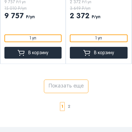
9 757
2 372
Р/1 уп
Р/1 уп
15 010 Р/уп
3 649 Р/уп
9 757
2 372
Р/уп
Р/уп
1 уп
1 уп
В корзину
В корзину
Показать еще
1
2