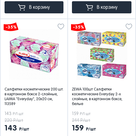
В корзину
В корзину
-35%
-35%
Салфетки косметические 200 шт.
ZEWA 100шт Салфетки
в картонном боксе 2-слойные,
косметические Everyday 2-х
LAIMA "Everyday", 20х20 см,
слойные, в картонном боксе,
113589
белые
143
159
Р/1 шт
Р/1 шт
220 Р/шт
244 Р/шт
143
159
Р/шт
Р/шт