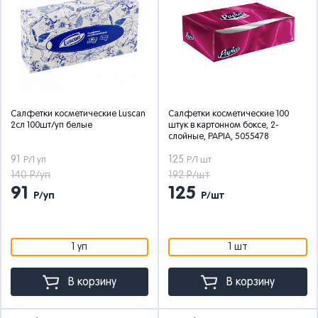
Салфетки косметические Luscan
Салфетки косметические 100
2сл 100шт/уп белые
штук в картонном боксе, 2-
слойные, PAPIA, 5055478
91
125
Р/1 уп
Р/1 шт
140 Р/уп
192 Р/шт
91
125
Р/уп
Р/шт
1 уп
1 шт
В корзину
В корзину