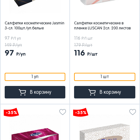
Салфетки косметические Jasmin
Салфетки косметические в
3-сл. 100шт./уп.белые
пленке LUSCAN 2сл. 200 листов
97
116
Р/1 уп
Р/1 шт
149 Р/уп
179 Р/шт
97
116
Р/уп
Р/шт
1 уп
1 шт
В корзину
В корзину
-35%
-35%