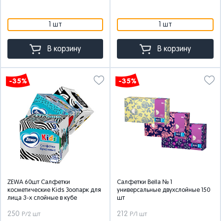
1 шт
1 шт
В корзину
В корзину
-35%
-35%
ZEWA 60шт Салфетки
Салфетки Bella № 1
косметические Kids Зоопарк для
универсальные двухслойные 150
лица 3-х слойные в кубе
шт
250
212
Р/2 шт
Р/1 шт