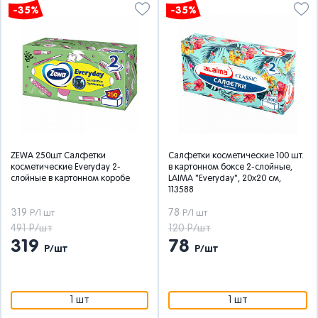
-35%
-35%
ZEWA 250шт Салфетки
Салфетки косметические 100 шт.
косметические Everyday 2-
в картонном боксе 2-слойные,
слойные в картонном коробе
LAIMA "Everyday", 20х20 см,
113588
319
78
Р/1 шт
Р/1 шт
491 Р/шт
120 Р/шт
319
78
Р/шт
Р/шт
1 шт
1 шт