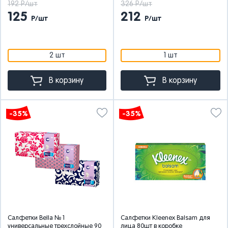
192 Р/шт
326 Р/шт
125
212
Р/шт
Р/шт
2 шт
1 шт
В корзину
В корзину
-35%
-35%
Салфетки Bella № 1
Салфетки Kleenex Balsam для
универсальные трехслойные 90
лица 80шт в коробке