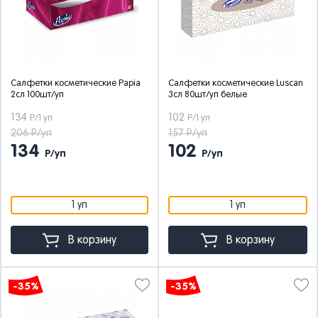
Салфетки косметические Papia
Салфетки косметические Luscan
2сл 100шт/уп
3сл 80шт/уп белые
134
102
Р/1 уп
Р/1 уп
206 Р/уп
157 Р/уп
134
102
Р/уп
Р/уп
1 уп
1 уп
В корзину
В корзину
-35%
-35%