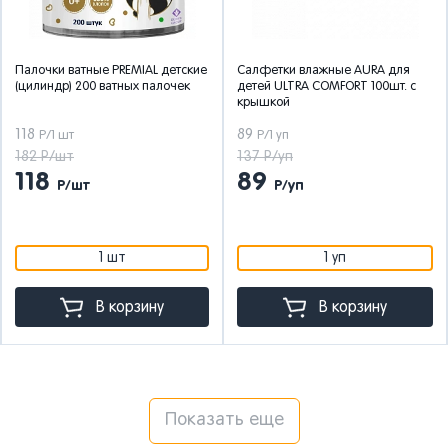
Палочки ватные PREMIAL детские
Салфетки влажные AURA для
(цилиндр) 200 ватных палочек
детей ULTRA COMFORT 100шт. с
крышкой
118
89
Р/1 шт
Р/1 уп
182 Р/шт
137 Р/уп
118
89
Р/шт
Р/уп
1 шт
1 уп
В корзину
В корзину
Показать еще