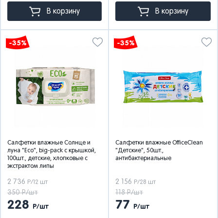
В корзину
В корзину
-35%
-35%
Салфетки влажные Солнце и
Салфетки влажные OfficeClean
луна "Eco", big-pack с крышкой,
"Детские", 50шт.,
100шт., детские, хлопковые с
антибактериальные
экстрактом липы
2 736
2 156
Р/12 шт
Р/28 шт
350 Р/шт
118 Р/шт
228
77
Р/шт
Р/шт