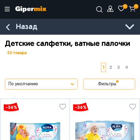
0
0
Назад
Детские салфетки, ватные палочки
52 товара
1
2
3
4
Фильтры
-36%
-36%