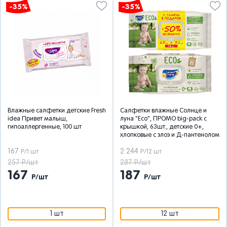
-35%
-35%
Влажные салфетки детские Fresh
Салфетки влажные Солнце и
idea Привет малыш,
луна "Eco", ПРОМО big-pack с
гипоаллергенные, 100 шт
крышкой, 63шт., детские 0+,
хлопковые с элоэ и Д-пантенолом
167
2 244
Р/1 шт
Р/12 шт
257 Р/шт
287 Р/шт
167
187
Р/шт
Р/шт
1 шт
12 шт