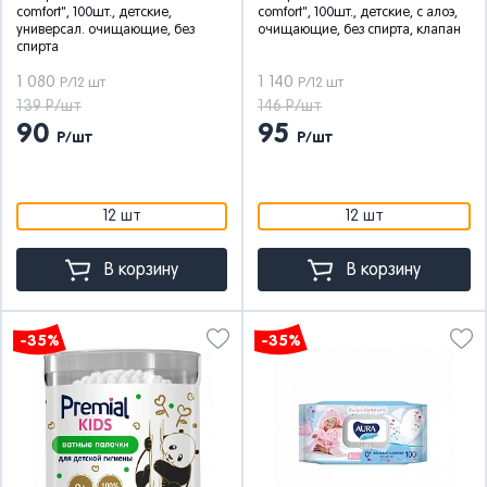
comfort", 100шт., детские,
comfort", 100шт., детские, с алоэ,
универсал. очищающие, без
очищающие, без спирта, клапан
спирта
1 080
1 140
Р/12 шт
Р/12 шт
139 Р/шт
146 Р/шт
90
95
Р/шт
Р/шт
12 шт
12 шт
В корзину
В корзину
-35%
-35%