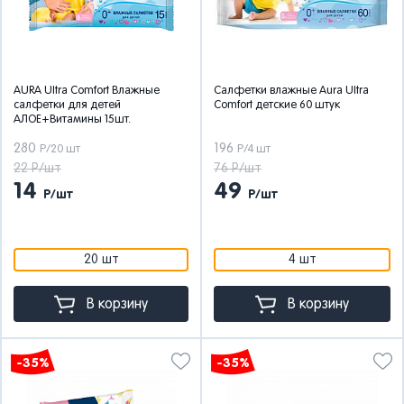
AURA Ultra Comfort Влажные
Салфетки влажные Aura Ultra
салфетки для детей
Comfort детские 60 штук
АЛОЕ+Витамины 15шт.
280
196
Р/20 шт
Р/4 шт
22 Р/шт
76 Р/шт
14
49
Р/шт
Р/шт
20 шт
4 шт
В корзину
В корзину
-35%
-35%