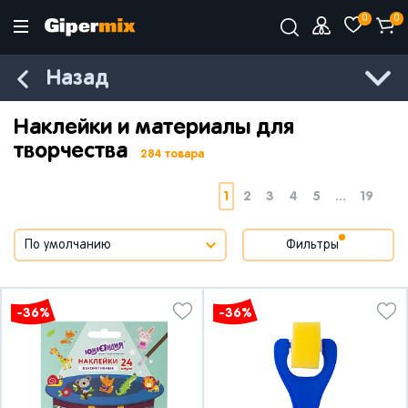
0
0
Назад
Наклейки и материалы для
творчества
284 товара
1
2
3
4
5
...
19
Фильтры
-36%
-36%