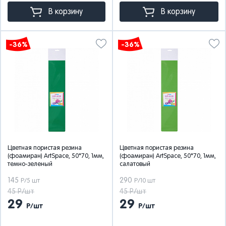
В корзину
В корзину
-36%
-36%
Цветная пористая резина
Цветная пористая резина
(фоамиран) ArtSpace, 50*70, 1мм,
(фоамиран) ArtSpace, 50*70, 1мм,
темно-зеленый
салатовый
145
290
Р/5 шт
Р/10 шт
45 Р/шт
45 Р/шт
29
29
Р/шт
Р/шт