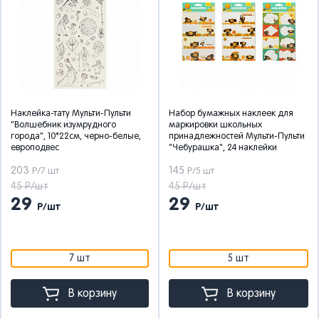
Наклейка-тату Мульти-Пульти
Набор бумажных наклеек для
"Волшебник изумрудного
маркировки школьных
города", 10*22см, черно-белые,
принадлежностей Мульти-Пульти
европодвес
"Чебурашка", 24 наклейки
203
145
Р/7 шт
Р/5 шт
45 Р/шт
45 Р/шт
29
29
Р/шт
Р/шт
7 шт
5 шт
В корзину
В корзину