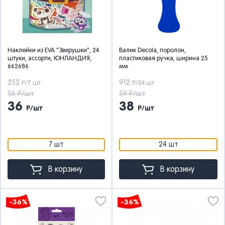
Наклейки из EVA "Зверушки", 24
Валик Decola, поролон,
штуки, ассорти, ЮНЛАНДИЯ,
плаcтиковая ручка, ширина 25
662686
мм
252
912
Р/7 шт
Р/24 шт
56 Р/шт
59 Р/шт
36
38
Р/шт
Р/шт
7 шт
24 шт
В корзину
В корзину
-36%
-36%