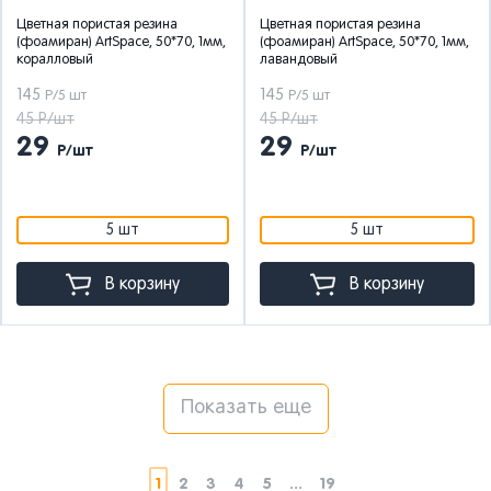
Цветная пористая резина
Цветная пористая резина
(фоамиран) ArtSpace, 50*70, 1мм,
(фоамиран) ArtSpace, 50*70, 1мм,
коралловый
лавандовый
145
145
Р/5 шт
Р/5 шт
45 Р/шт
45 Р/шт
29
29
Р/шт
Р/шт
5 шт
5 шт
В корзину
В корзину
Показать еще
1
2
3
4
5
...
19