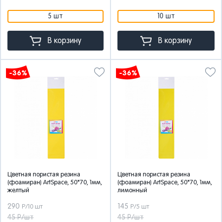
5 шт
10 шт
В корзину
В корзину
-36%
-36%
Цветная пористая резина
Цветная пористая резина
(фоамиран) ArtSpace, 50*70, 1мм,
(фоамиран) ArtSpace, 50*70, 1мм,
желтый
лимонный
290
145
Р/10 шт
Р/5 шт
45 Р/шт
45 Р/шт