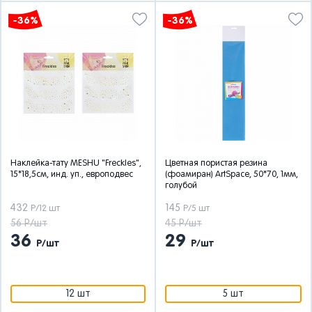
-36%
-36%
Наклейка-тату MESHU "Freckles",
Цветная пористая резина
15*18,5см, инд. уп., европодвес
(фоамиран) ArtSpace, 50*70, 1мм,
голубой
432
145
Р/12 шт
Р/5 шт
56 Р/шт
45 Р/шт
36
29
Р/шт
Р/шт
12 шт
5 шт