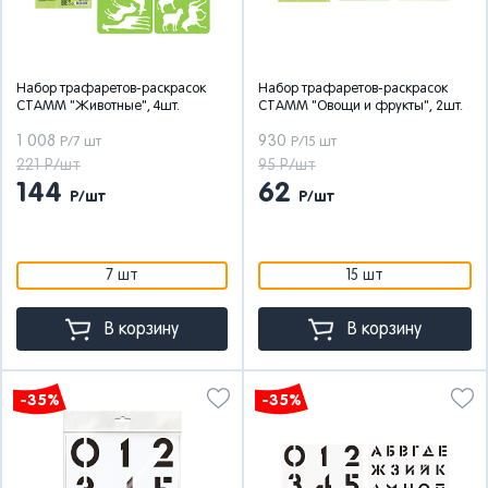
Набор трафаретов-раскрасок
Набор трафаретов-раскрасок
СТАММ "Животные", 4шт.
СТАММ "Овощи и фрукты", 2шт.
1 008
930
Р/7 шт
Р/15 шт
221 Р/шт
95 Р/шт
144
62
Р/шт
Р/шт
7 шт
15 шт
В корзину
В корзину
-35%
-35%