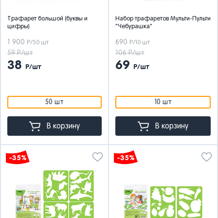
Трафарет большой (буквы и
Набор трафаретов Мульти-Пульти
цифры)
"Чебурашка"
1 900
690
Р/50 шт
Р/10 шт
59 Р/шт
106 Р/шт
38
69
Р/шт
Р/шт
50 шт
10 шт
В корзину
В корзину
-35%
-35%