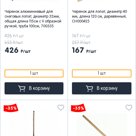
Черенок алюминиевый для
Черенок для лопат, диаметр 40
снеговых лопат, диаметр 32мм,
мм, длина 120 см, деревянный,
общая длина 115см с V образной
СН000425
ручкой, труба 100см, 700335
426
167
Р/1 шт
Р/1 шт
655 Р/шт
257 Р/шт
426
167
Р/шт
Р/шт
1 шт
1 шт
В корзину
В корзину
-35%
-35%