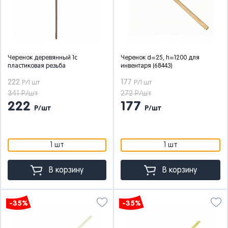
Черенок деревянный 1с
Черенок d=25, h=1200 для
пластиковая резьба
инвентаря (68443)
222
177
Р/1 шт
Р/1 шт
341 Р/шт
272 Р/шт
222
177
Р/шт
Р/шт
1 шт
1 шт
В корзину
В корзину
-35%
-35%