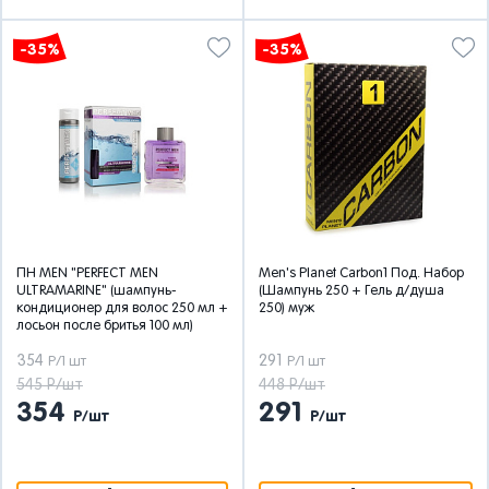
-35%
-35%
ПН MEN "PERFECT MEN
Men's Planet Carbon1 Под. Набор
ULTRAMARINE" (шампунь-
(Шампунь 250 + Гель д/душа
кондиционер для волос 250 мл +
250) муж
лосьон после бритья 100 мл)
354
291
Р/1 шт
Р/1 шт
545 Р/шт
448 Р/шт
354
291
Р/шт
Р/шт