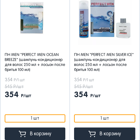
ПН MEN "PERFECT MEN OCEAN
ПН MEN "PERFECT MEN SILVER ICE"
BREEZE" (шампунь-кондиционер
(шампунь-кондиционер для
для волос 250 мл + лосьон после
волос 250 мл + лосьон после
бритья 100 мл)
бритья 100 мл)
354
354
Р/1 шт
Р/1 шт
545 Р/шт
545 Р/шт
354
354
Р/шт
Р/шт
1 шт
1 шт
В корзину
В корзину