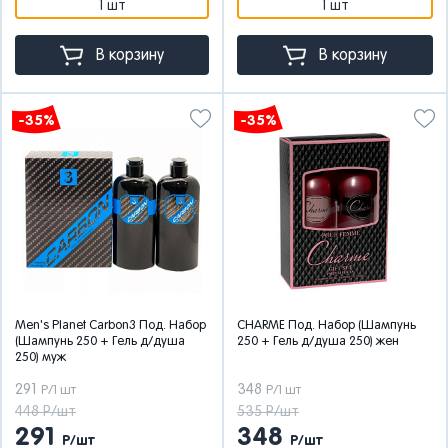
1 шт
1 шт
В корзину
В корзину
-35%
-35%
Men's Planet Carbon3 Под. Набор
CHARME Под. Набор (Шампунь
(Шампунь 250 + Гель д/душа
250 + Гель д/душа 250) жен
250) муж
291
348
Р/1 шт
Р/1 шт
448 Р/шт
535 Р/шт
291
348
Р/шт
Р/шт