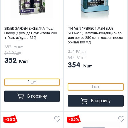
SILVER GARDEN ЕЖЕВИКА Под.
ПН MEN "PERFECT MEN BLUE
Набор (Крем для рук и тела 200
STORM" (шампунь-кондиционер
+ Гель д/душа 250)
для волос 250 мл + лосьон после
бритья 100 мл)
352
Р/1 шт
354
Р/1 шт
541 Р/шт
545 Р/шт
352
Р/шт
354
Р/шт
1 шт
1 шт
В корзину
В корзину
-35%
-35%