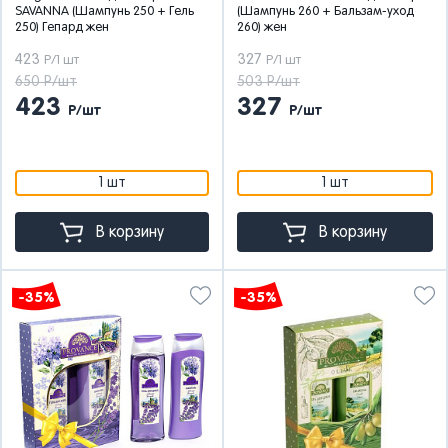
SAVANNA (Шампунь 250 + Гель
(Шампунь 260 + Бальзам-уход
250) Гепард жен
260) жен
423
327
Р/1 шт
Р/1 шт
650 Р/шт
503 Р/шт
423
327
Р/шт
Р/шт
1 шт
1 шт
В корзину
В корзину
-35%
-35%