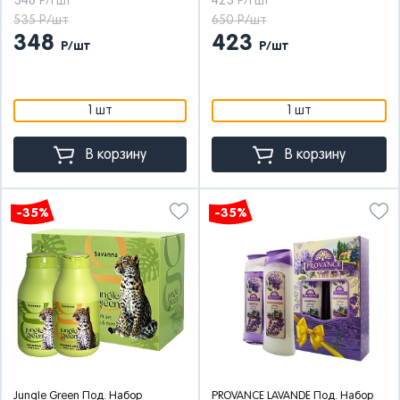
348
423
Р/1 шт
Р/1 шт
535 Р/шт
650 Р/шт
348
423
Р/шт
Р/шт
1 шт
1 шт
В корзину
В корзину
-35%
-35%
Jungle Green Под. Набор
PROVANCE LAVANDE Под. Набор