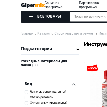
Бонусная
Партнерская
программа
программа
ВСЕ ТОВАРЫ
Главная
Каталог
Строительство и ремонт
Инст
Инструм
Подкатегории
Расходные материалы для
пайки
(12)
-35%
Вид
Лак электроизоляционный
Обезжириватель
Очиститель универсальный