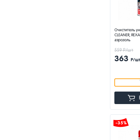
Очиститель у
CLEANER, REXA
аэрозоль
559 Р/шт
363
Р/ш
-35%