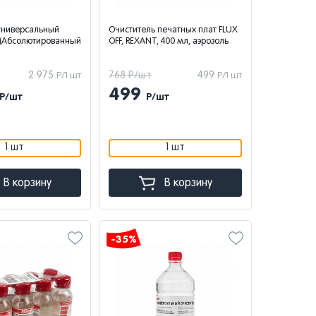
универсальный
Очиститель печатных плат FLUX
, (Абсолютированный
OFF, REXANT, 400 мл, аэрозоль
2 975
768 Р/шт
499
Р/1 шт
Р/1 шт
499
Р/шт
Р/шт
1 шт
1 шт
В корзину
В корзину
-35%