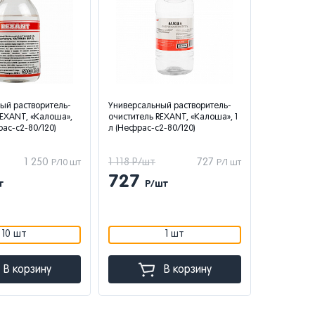
ый растворитель-
Универсальный растворитель-
REXANT, «Калоша»,
очиститель REXANT, «Калоша», 1
рас-с2-80/120)
л (Нефрас-с2-80/120)
1 250
1 118 Р/шт
727
Р/10 шт
Р/1 шт
727
т
Р/шт
10 шт
1 шт
В корзину
В корзину