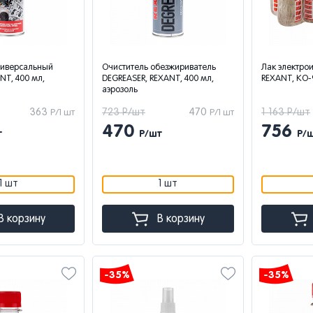
ниверсальный
Очиститель обезжириватель
Лак электро
NT, 400 мл,
DEGREASER, REXANT, 400 мл,
REXANT, KO-
аэрозоль
363
723 Р/шт
470
1 163 Р/шт
Р/1 шт
Р/1 шт
470
756
т
Р/шт
Р/
1 шт
1 шт
В корзину
В корзину
-35%
-35%