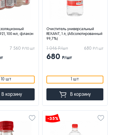
изоляционный
Очиститель универсальный
921, 100 мл, флакон
REXANT, 1 л, (Абсолютированный
99,7%)
7 560
1 046 Р/шт
680
Р/10 шт
Р/1 шт
680
шт
Р/шт
10 шт
1 шт
В корзину
В корзину
-35%