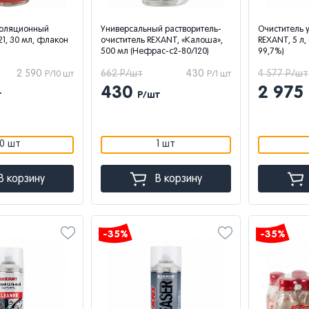
золяционный
Универсальный растворитель-
Очиститель 
1, 30 мл, флакон
очиститель REXANT, «Калоша»,
REXANT, 5 л
500 мл (Нефрас-с2-80/120)
99,7%)
2 590
662 Р/шт
430
4 577 Р/шт
Р/10 шт
Р/1 шт
430
2 975
т
Р/шт
10 шт
1 шт
В корзину
В корзину
-35%
-35%