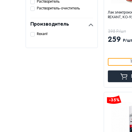
Растворитель
Растворитель-очиститель
Лак электрои
REXANT, KO-92
Производитель
398 Р/шт
Rexant
259
Р/ш
-35%