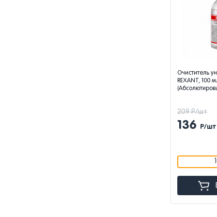
Очиститель у
REXANT, 100 м
(Абсолютиров
209 Р/шт
136
Р/шт