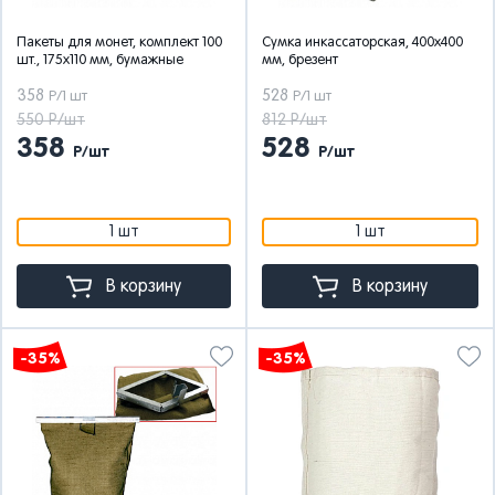
Пакеты для монет, комплект 100
Сумка инкассаторская, 400х400
шт., 175х110 мм, бумажные
мм, брезент
358
528
Р/1 шт
Р/1 шт
550 Р/шт
812 Р/шт
358
528
Р/шт
Р/шт
1 шт
1 шт
В корзину
В корзину
-35%
-35%