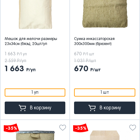
Мешок для мелочи размеры
Сумка инкассаторская
23х34см (бязь), 20шт/уп
300х300мм (брезент)
1 663
670
Р/1 уп
Р/1 шт
2 559 Р/уп
1 031 Р/шт
1 663
670
Р/уп
Р/шт
1 уп
1 шт
В корзину
В корзину
-35%
-35%