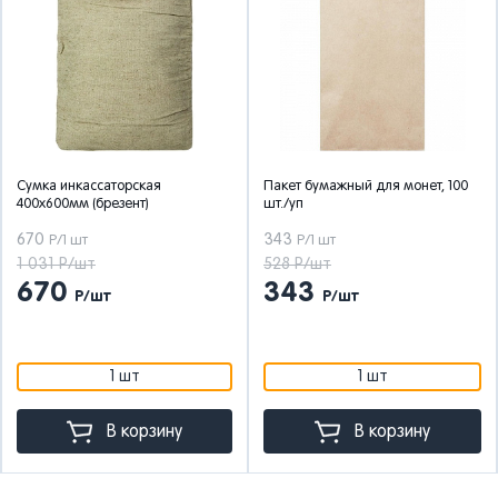
Сумка инкассаторская
Пакет бумажный для монет, 100
400х600мм (брезент)
шт./уп
670
343
Р/1 шт
Р/1 шт
1 031 Р/шт
528 Р/шт
670
343
Р/шт
Р/шт
1 шт
1 шт
В корзину
В корзину