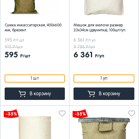
Сумка инкассаторская, 400х600
Мешок для мелочи размер
мм, брезент
23х34см (двунитка), 100шт/уп.
595
6 361
Р/1 шт
Р/1 уп
915 Р/шт
9 786 Р/уп
595
6 361
Р/шт
Р/уп
1 шт
1 уп
В корзину
В корзину
-35%
-35%