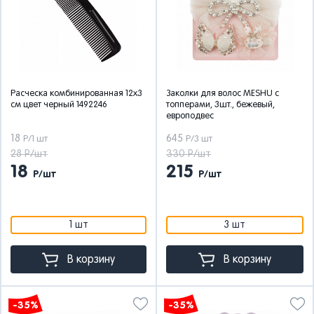
Расческа комбинированная 12x3
Заколки для волос MESHU с
см цвет черный 1492246
топперами, 3шт., бежевый,
европодвес
18
645
Р/1 шт
Р/3 шт
28 Р/шт
330 Р/шт
18
215
Р/шт
Р/шт
1 шт
3 шт
В корзину
В корзину
-35%
-35%