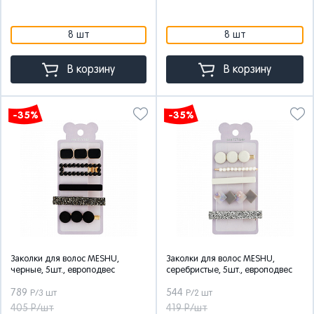
8 шт
8 шт
В корзину
В корзину
-35%
-35%
Заколки для волос MESHU,
Заколки для волос MESHU,
черные, 5шт., европодвес
серебристые, 5шт., европодвес
789
544
Р/3 шт
Р/2 шт
405 Р/шт
419 Р/шт