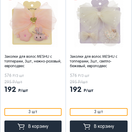
Заколки для волос MESHU с
Заколки для волос MESHU с
топперами, 3шт., нежно-розовый,
топперами, 3шт., светло-
европодвес
бежевый, европодвес
576
576
Р/3 шт
Р/3 шт
295 Р/шт
295 Р/шт
192
192
Р/шт
Р/шт
3 шт
3 шт
В корзину
В корзину