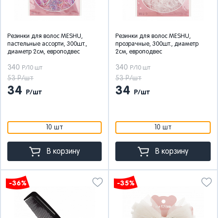
Резинки для волос MESHU,
Резинки для волос MESHU,
пастельные ассорти, 300шт.,
прозрачные, 300шт., диаметр
диаметр 2см, европодвес
2см, европодвес
340
340
Р/10 шт
Р/10 шт
53 Р/шт
53 Р/шт
34
34
Р/шт
Р/шт
10 шт
10 шт
В корзину
В корзину
-36%
-35%