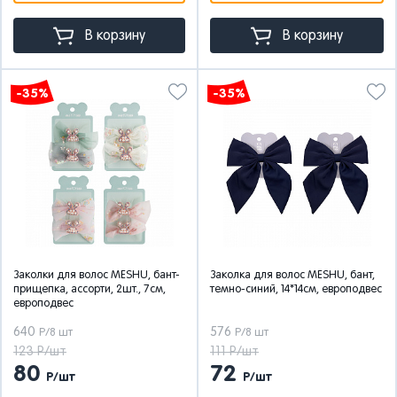
В корзину
В корзину
-35%
-35%
Заколки для волос MESHU, бант-
Заколка для волос MESHU, бант,
прищепка, ассорти, 2шт., 7см,
темно-синий, 14*14см, европодвес
европодвес
640
576
Р/8 шт
Р/8 шт
123 Р/шт
111 Р/шт
80
72
Р/шт
Р/шт