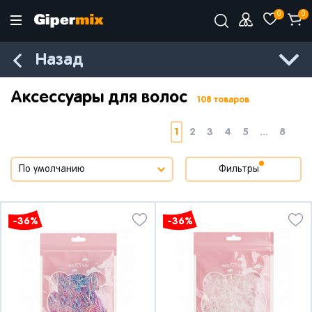
0
0
Назад
Аксессуары для волос
108 товаров
1
2
3
4
5
...
8
Фильтры
-36%
-36%