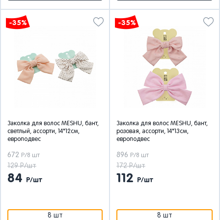
-35%
-35%
Заколка для волос MESHU, бант,
Заколка для волос MESHU, бант,
светлый, ассорти, 14*12см,
розовая, ассорти, 14*13см,
европодвес
европодвес
672
896
Р/8 шт
Р/8 шт
129 Р/шт
172 Р/шт
84
112
Р/шт
Р/шт
8 шт
8 шт