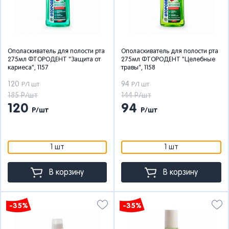
Ополаскиватель для полости рта
Ополаскиватель для полости рта
275мл ФТОРОДЕНТ "Защита от
275мл ФТОРОДЕНТ "Целебные
кариеса", 1157
травы", 1158
120
94
Р/1 шт
Р/1 шт
185 Р/шт
144 Р/шт
120
94
Р/шт
Р/шт
1 шт
1 шт
В корзину
В корзину
-35%
-35%