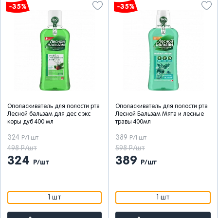
-35%
-35%
Ополаскиватель для полости рта
Ополаскиватель для полости рта
Лесной бальзам для дес с экс
Лесной Бальзам Мята и лесные
коры дуб 400 мл
травы 400мл
324
389
Р/1 шт
Р/1 шт
498 Р/шт
598 Р/шт
324
389
Р/шт
Р/шт
1 шт
1 шт