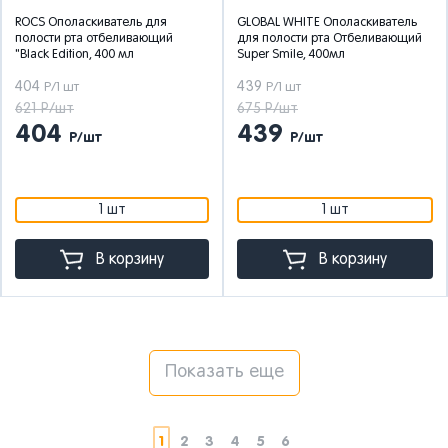
ROCS Ополаскиватель для
GLOBAL WHITE Ополаскиватель
полости рта отбеливающий
для полости рта Отбеливающий
"Black Edition, 400 мл
Super Smile, 400мл
404
439
Р/1 шт
Р/1 шт
621 Р/шт
675 Р/шт
404
439
Р/шт
Р/шт
1 шт
1 шт
В корзину
В корзину
Показать еще
1
2
3
4
5
6