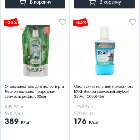
В корзину
В корзину
-35%
-35%
Ополаскиватель для полости рта
Ополаскиватель для полости рта
Лесной Бальзам Природная
EXXE Экстра свежесть(голубой)
свежесть рефил800мл
250мл С0006466
389
176
Р/1 шт
Р/1 шт
598 Р/шт
270 Р/шт
389
176
Р/шт
Р/шт