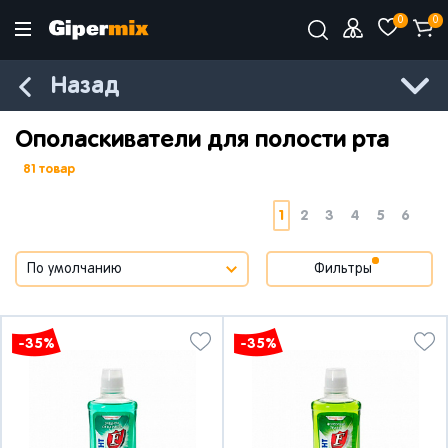
0
0
Назад
Ополаскиватели для полости рта
81 товар
1
2
3
4
5
6
Фильтры
-35%
-35%