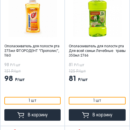
Ополаскиватель для полости рта
Ополаскиватель для полости рта
275мл ФТОРОДЕНТ "Прополис",
Для всей семьи Лечебные травы
1160
350мл 2766
98
81
Р/1 шт
Р/1 шт
151 Р/шт
125 Р/шт
98
81
Р/шт
Р/шт
1 шт
1 шт
В корзину
В корзину