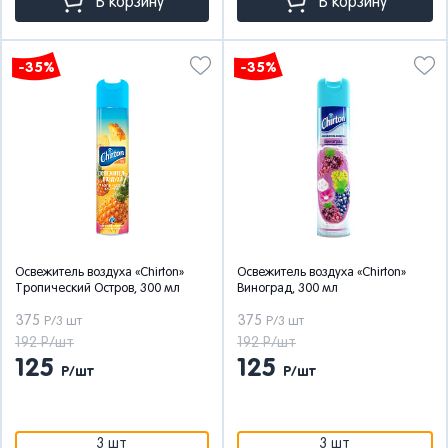
В корзину
В корзину
-35%
-35%
Освежитель воздуха «Chirton»
Освежитель воздуха «Chirton»
Тропический Остров, 300 мл
Виноград, 300 мл
375
375
Р/3 шт
Р/3 шт
192 Р/шт
192 Р/шт
125
125
Р/шт
Р/шт
3 шт
3 шт