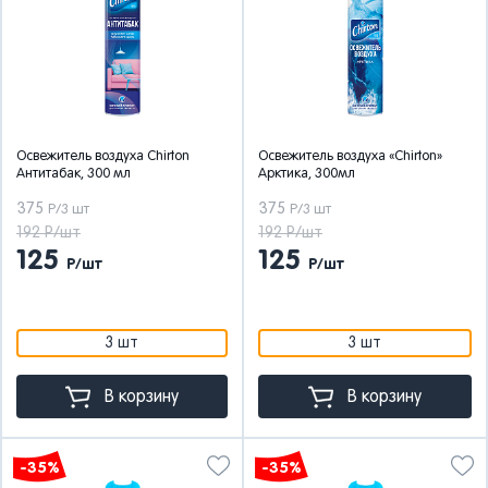
Освежитель воздуха Chirton
Освежитель воздуха «Chirton»
Антитабак, 300 мл
Арктика, 300мл
375
375
Р/3 шт
Р/3 шт
192 Р/шт
192 Р/шт
125
125
Р/шт
Р/шт
3 шт
3 шт
В корзину
В корзину
-35%
-35%