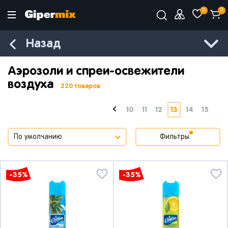
0
0
Назад
Аэрозоли и спреи-освежители
воздуха
220 товаров
10
11
12
13
14
15
Фильтры
-35%
-35%