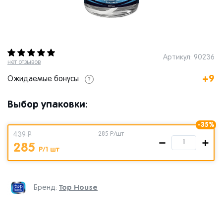
Артикул: 90236
нет отзывов
+9
Ожидаемые бонусы
Выбор упаковки:
-35%
439 Р
285
Р/шт
285
Р/1 шт
Top House
Бренд: