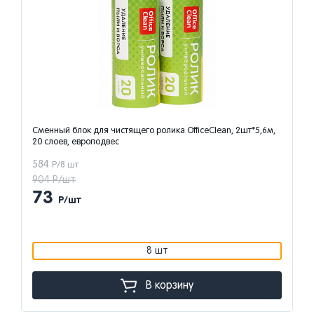
Сменный блок для чистящего ролика OfficeClean, 2шт*5,6м,
20 слоев, европодвес
584
Р/8 шт
904 Р/шт
73
Р/шт
8 шт
В корзину