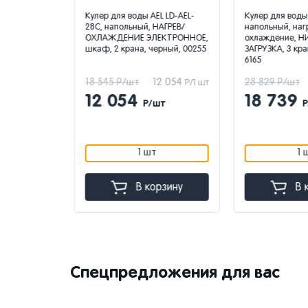
тель БЕЗ
Кулер для воды AEL LD-AEL-
Кулер для воды 
TEN V09WF,
28C, напольный, НАГРЕВ/
напольный, нагр
2 крана,
ОХЛАЖДЕНИЕ ЭЛЕКТРОННОЕ,
охлаждение, Н
0000506
шкаф, 2 крана, черный, 00255
ЗАГРУЗКА, 3 кран
6165
 928
18 545 Р/шт
12 054
28 829 Р/шт
Р/1 шт
Р/1 шт
12 054
18 739
Р/шт
Р
1 шт
1 ш
зину
В корзину
В к
Спецпредложения для вас