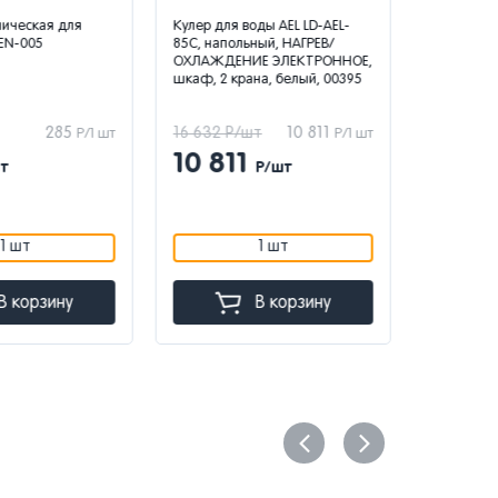
ческая для
Кулер для воды AEL LD-AEL-
Пурифайер
EN-005
85C, напольный, НАГРЕВ/
напольный 
ОХЛАЖДЕНИЕ ЭЛЕКТРОННОЕ,
нагрев/охл
шкаф, 2 крана, белый, 00395
серебристы
285
16 632 Р/шт
10 811
Р/1 шт
Р/1 шт
10 811
т
Р/шт
24 743 Р
16 0
1 шт
1 шт
 корзину
В корзину