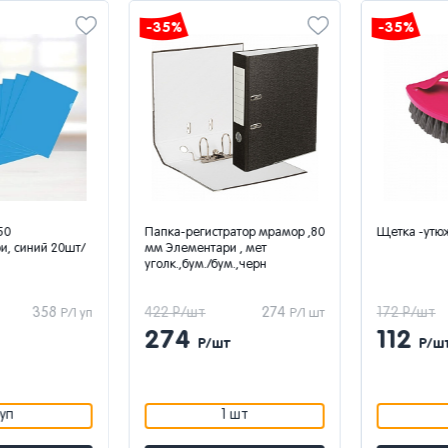
-35%
-35%
Папка-регистратор мрамор ,80
Щетка -утюжо
 синий 20шт/
мм Элементари , мет
уголк.,бум./бум.,черн
358
422 Р/шт
274
172 Р/шт
Р/1 уп
Р/1 шт
274
112
Р/шт
Р/шт
п
1 шт