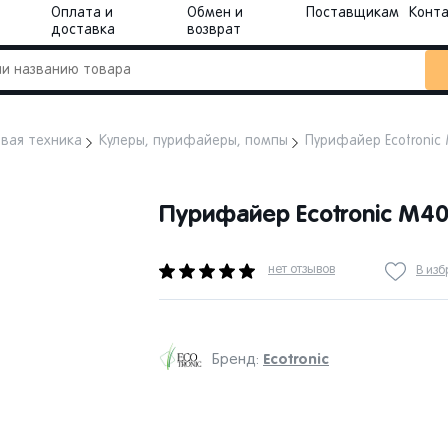
Оплата и
Обмен и
Поставщикам
Конт
доставка
возврат
овая техника
Кулеры, пурифайеры, помпы
Пурифайер Ecotronic 
Пурифайер Ecotronic M40-
нет отзывов
В из
Ecotronic
Бренд: