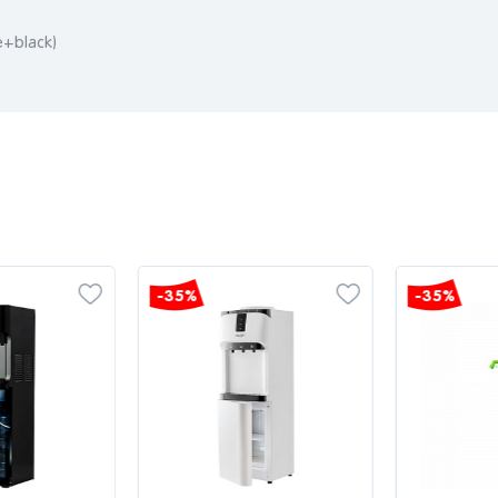
+black)
-35%
-35%