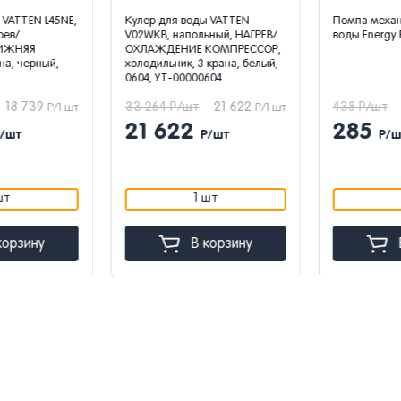
VATTEN L45NE,
Кулер для воды VATTEN
Помпа механи
ев/
V02WKB, напольный, НАГРЕВ/
воды Energy 
ИЖНЯЯ
ОХЛАЖДЕНИЕ КОМПРЕССОР,
а, черный,
холодильник, 3 крана, белый,
0604, УТ-00000604
18 739
33 264 Р/шт
21 622
438 Р/шт
Р/1 шт
Р/1 шт
21 622
285
/шт
Р/шт
Р/ш
т
1 шт
орзину
В корзину
В