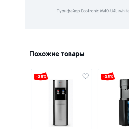
Пурифайер Ecotronic M40-U4L (white
Похожие товары
-35%
-35%