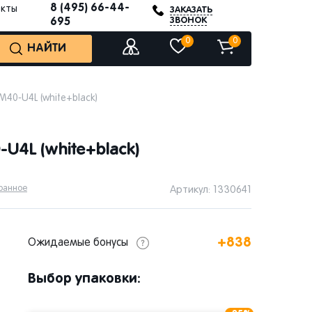
8 (495) 66-44-
акты
ЗАКАЗАТЬ
ЗВОНОК
695
0
0
НАЙТИ
M40-U4L (white+black)
U4L (white+black)
бранное
Артикул: 1330641
+838
Ожидаемые бонусы
Выбор упаковки: