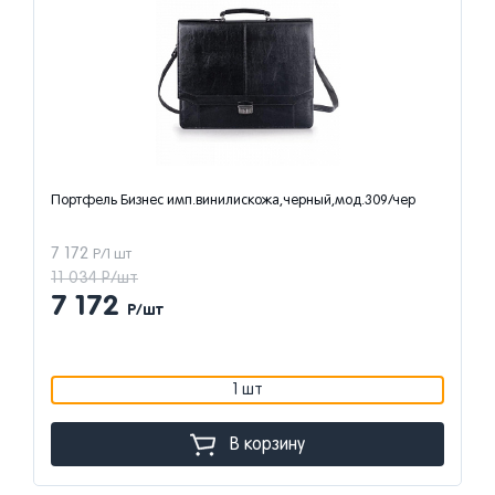
Портфель Бизнес имп.винилискожа,черный,мод.309/чер
7 172
Р/1 шт
11 034 Р/шт
7 172
Р/шт
1 шт
В корзину