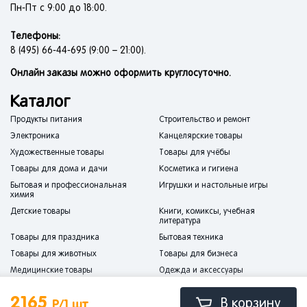
Пн-Пт с 9:00 до 18:00.
Телефоны:
8 (495) 66-44-695 (9:00 – 21:00).
Онлайн заказы можно оформить круглосуточно.
Каталог
Продукты питания
Строительство и ремонт
Электроника
Канцелярские товары
Художественные товары
Товары для учёбы
Товары для дома и дачи
Косметика и гигиена
Бытовая и профессиональная
Игрушки и настольные игры
химия
Детские товары
Книги, комиксы, учебная
литература
Товары для праздника
Бытовая техника
Товары для животных
Товары для бизнеса
Медицинские товары
Одежда и аксессуары
Спорт и отдых
Мебель
2165
В корзину
Р/1 шт
Сантехника
Товары для авто и мототехники