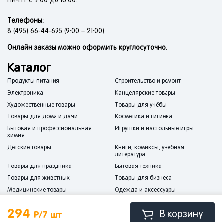
Пн-Пт с 9:00 до 18:00.
Телефоны:
8 (495) 66-44-695 (9:00 – 21:00).
Онлайн заказы можно оформить круглосуточно.
Каталог
Продукты питания
Строительство и ремонт
Электроника
Канцелярские товары
Художественные товары
Товары для учёбы
Товары для дома и дачи
Косметика и гигиена
Бытовая и профессиональная
Игрушки и настольные игры
химия
Детские товары
Книги, комиксы, учебная
литература
Товары для праздника
Бытовая техника
Товары для животных
Товары для бизнеса
Медицинские товары
Одежда и аксессуары
Спорт и отдых
Мебель
294
В корзину
Р/7 шт
Сантехника
Товары для авто и мототехники