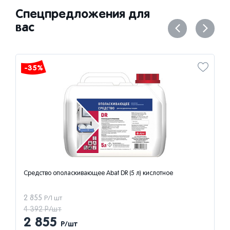
Спецпредложения для
вас
-35%
Средство ополаскивающее Abat DR (5 л) кислотное
2 855
Р/1 шт
4 392 Р/шт
2 855
Р/шт