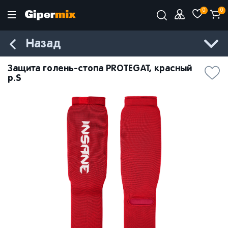
0
0
Назад
Защита голень-стопа PROTEGAT, красный
р.S