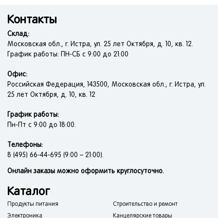
Energy
Контакты
Engy
Склад:
ExeGate
Московская обл., г. Истра, ул. 25 лет Октября, д. 10, кв. 12.
Fenix
График работы: ПН-СБ с 9:00 до 21:00
Feron
Офис:
Galant
Российская Федерация, 143500, Московская обл., г. Истра, ул.
25 лет Октября, д. 10, кв. 12
Gauss
Iek
График работы:
In Home
Пн-Пт с 9:00 до 18:00.
JazzWay
Телефоны:
Kranz
8 (495) 66-44-695 (9:00 – 21:00).
Lamper
Онлайн заказы можно оформить круглосуточно.
Ledvance
Каталог
Lucia
Продукты питания
Строительство и ремонт
LUX
Электроника
Канцелярские товары