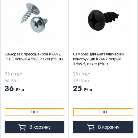
Саморез с прессшайбой KRANZ
Саморез для металлических
ПШС острый 4.2х13, пакет (25шт.)
конструкций KRANZ острый
3.5х9.5, пакет (25шт.)
36
25
Р/1 шт
Р/1 шт
56 Р/шт
39 Р/шт
36
25
Р/шт
Р/шт
1 шт
1 шт
В корзину
В корзину