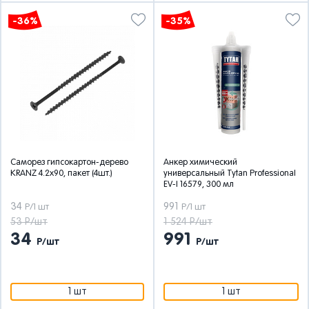
-36%
-35%
Саморез гипсокартон-дерево
Анкер химический
KRANZ 4.2х90, пакет (4шт.)
универсальный Tytan Professional
EV-I 16579, 300 мл
34
991
Р/1 шт
Р/1 шт
53 Р/шт
1 524 Р/шт
34
991
Р/шт
Р/шт
1 шт
1 шт