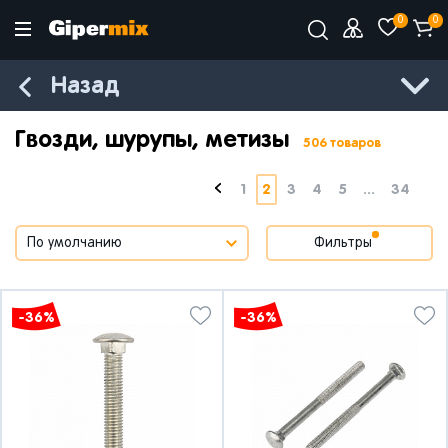
0
0
Назад
Гвозди, шурупы, метизы
506 товаров
1
2
3
4
5
...
34
Фильтры
-36%
-36%