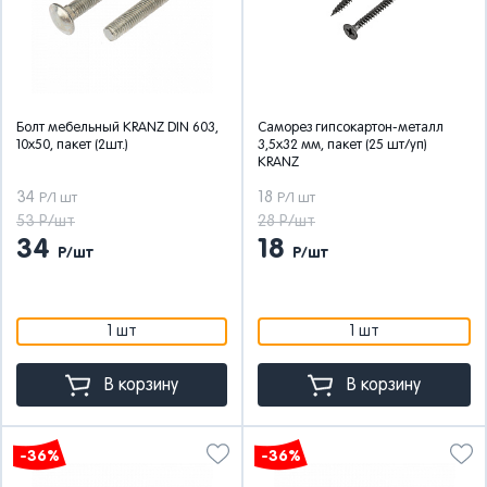
Болт мебельный KRANZ DIN 603,
Саморез гипсокартон-металл
10х50, пакет (2шт.)
3,5х32 мм, пакет (25 шт/уп)
KRANZ
34
18
Р/1 шт
Р/1 шт
53 Р/шт
28 Р/шт
34
18
Р/шт
Р/шт
1 шт
1 шт
В корзину
В корзину
-36%
-36%